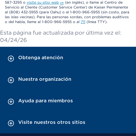
587-3295 o
visite su sitio web
(en inglés), o llame al Centro de
Servicio al Cliente (Customer Service Center) de Kaiser Permanente
al (808) 432-5955 (para Oahu) o al 1-800-966-5955 (sin costo, para
las islas vecinas). Para las personas sordas, con problemas auditivos
o del habla, llame al 1-800-966-5955 o al
711
(línea TTY).
Esta página fue actualizada por última vez el:
04/24/26
Obtenga atención
Nuestra organización
Ayuda para miembros
Visite nuestros otros sitios