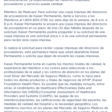
proveedores y servicios puede cambiar.
Miembro de Medicare: Para solicitar una copia impresa del directorio
de proveedores de Kaiser Permanente, llame a Servicio a los
Miembros al 1-800-805-2739, los siete días de la semana, de 8 a.m. a
8 p.m. Kaiser Permanente le enviará una copia impresa del directorio
de proveedores en un plazo de tres (3) días hábiles después de su
solicitud. Kaiser Permanente podría preguntar si su solicitud de una
copia impresa es una solicitud única o si es una solicitud permanente
para recibir esta copia impresa.
Si realiza la solicitud para recibir copias impresas del directorio de
proveedores, esta permanece hasta que usted abandone Kaiser
Permanente o solicite que dejen de enviarle las copias impresas.
Kaiser Permanente toma en cuenta los mismos niveles de calidad, la
experiencia del miembro o los costos para seleccionar a los
profesionales de la salud y los centros de atención en los planes del
nivel Silver del Mercado de Seguros Médicos, como lo hace para
todos los demás productos y líneas de negocios de KFHP (Kaiser
Foundation Health Plan). Es posible que las medidas incluyan, entre
otras, el rendimiento de Healthcare Effectiveness Data and
Information Set (HEDIS)/Consumer Assessment of Healthcare
Providers and Systems (CAHPS), las quejas de los
miembros/pacientes, las calificaciones de seguridad del paciente, las
medidas de calidad del hospital y la necesidad geográfica. Los
miembros inscritos en los planes del Mercado de Seguros Médicos de
KFHP tienen acceso a todos los proveedores del cuidado de la salud