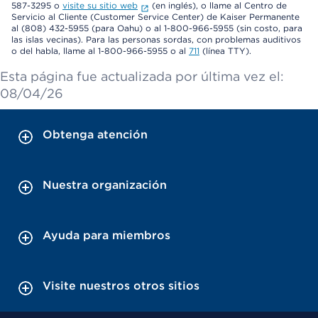
587-3295 o
visite su sitio web
(en inglés), o llame al Centro de
Servicio al Cliente (Customer Service Center) de Kaiser Permanente
al (808) 432-5955 (para Oahu) o al 1-800-966-5955 (sin costo, para
las islas vecinas). Para las personas sordas, con problemas auditivos
o del habla, llame al 1-800-966-5955 o al
711
(línea TTY).
Esta página fue actualizada por última vez el:
08/04/26
Obtenga atención
Nuestra organización
Ayuda para miembros
Visite nuestros otros sitios