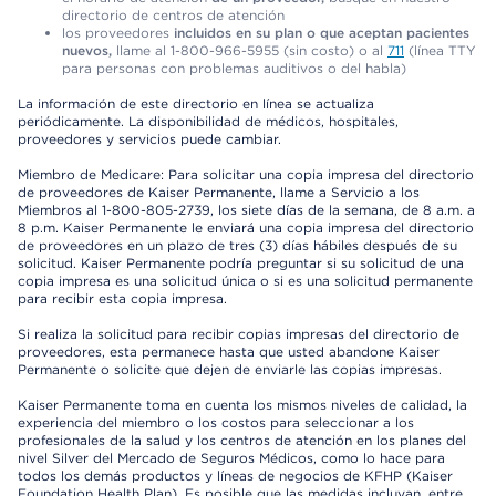
directorio de centros de atención
los proveedores
incluidos en su plan o que aceptan pacientes
nuevos,
llame al 1-800-966-5955 (sin costo) o al
711
(línea TTY
para personas con problemas auditivos o del habla)
La información de este directorio en línea se actualiza
periódicamente. La disponibilidad de médicos, hospitales,
proveedores y servicios puede cambiar.
Miembro de Medicare: Para solicitar una copia impresa del directorio
de proveedores de Kaiser Permanente, llame a Servicio a los
Miembros al 1-800-805-2739, los siete días de la semana, de 8 a.m. a
8 p.m. Kaiser Permanente le enviará una copia impresa del directorio
de proveedores en un plazo de tres (3) días hábiles después de su
solicitud. Kaiser Permanente podría preguntar si su solicitud de una
copia impresa es una solicitud única o si es una solicitud permanente
para recibir esta copia impresa.
Si realiza la solicitud para recibir copias impresas del directorio de
proveedores, esta permanece hasta que usted abandone Kaiser
Permanente o solicite que dejen de enviarle las copias impresas.
Kaiser Permanente toma en cuenta los mismos niveles de calidad, la
experiencia del miembro o los costos para seleccionar a los
profesionales de la salud y los centros de atención en los planes del
nivel Silver del Mercado de Seguros Médicos, como lo hace para
todos los demás productos y líneas de negocios de KFHP (Kaiser
Foundation Health Plan). Es posible que las medidas incluyan, entre