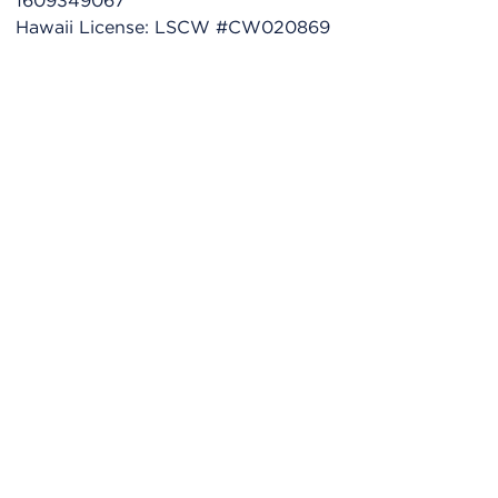
1609349067
Hawaii License: LSCW #CW020869