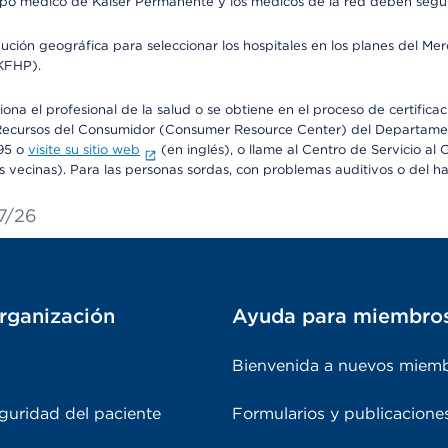
o médico de Kaiser Permanente y los médicos de la red deben seguir l
ribución geográfica para seleccionar los hospitales en los planes del 
(KFHP).
iona el profesional de la salud o se obtiene en el proceso de certific
o de Recursos del Consumidor (Consumer Resource Center) del Departa
95 o
visite su sitio web
(en inglés), o llame al Centro de Servicio a
s vecinas). Para las personas sordas, con problemas auditivos o del h
27/26
rganización
Ayuda para miembro
Bienvenida a nuevos miem
guridad del paciente
Formularios y publicacione