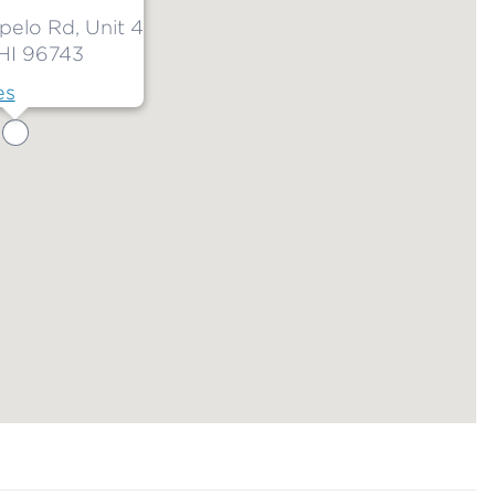
pelo Rd, Unit 4
HI 96743
es