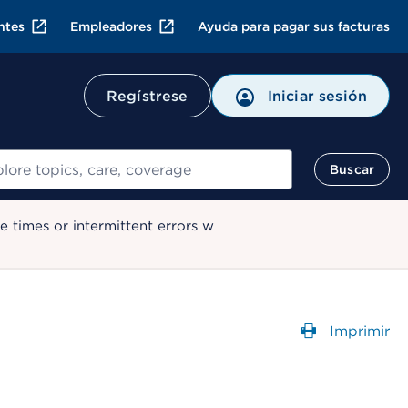
ntes
Empleadores
Ayuda para pagar sus facturas
Regístrese
Iniciar sesión
ar
Buscar
 times or intermittent errors w
Imprimir
Abre un