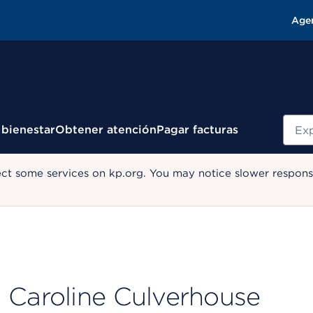
Age
Busc
 bienestar
Obtener atención
Pagar facturas
ect some services on kp.org. You may notice slower response
Caroline Culverhouse