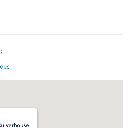
s
ades
Culverhouse