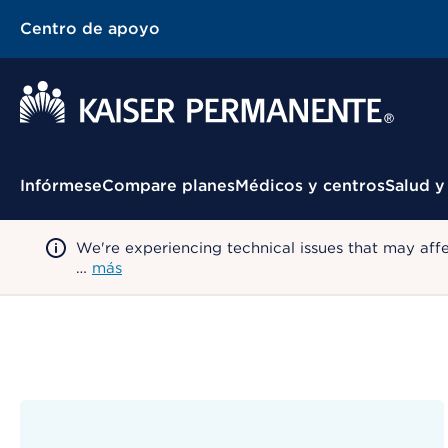
Centro de apoyo
Menú contextual
Infórmese
Compare planes
Médicos y centros
Salud y
We're experiencing technical issues that may aff
…
más