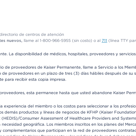
irectorio de centros de atención
tes nuevos,
llame al 1-800-966-5955 (sin costo) o al
711
(línea TTY par
ente. La disponibilidad de médicos, hospitales, proveedores y servicio
io de proveedores de Kaiser Permanente, llame a Servicio a los Miembr
 de proveedores en un plazo de tres (3) días hábiles después de su so
te para recibir esta copia impresa.
o de proveedores, esta permanece hasta que usted abandone Kaiser Perm
 experiencia del miembro o los costos para seleccionar a los profesiona
s demás productos y líneas de negocios de KFHP (Kaiser Foundation He
t (HEDIS)/Consumer Assessment of Healthcare Providers and Systems (
la necesidad geográfica. Los miembros inscritos en los planes del Me
s y complementarios que participan en la red de proveedores contrata