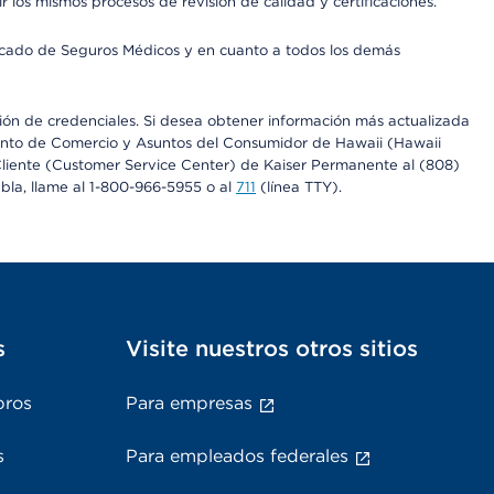
os mismos procesos de revisión de calidad y certificaciones.
Mercado de Seguros Médicos y en cuanto a todos los demás
ación de credenciales. Si desea obtener información más actualizada
mento de Comercio y Asuntos del Consumidor de Hawaii (Hawaii
l Cliente (Customer Service Center) de Kaiser Permanente al (808)
abla, llame al 1-800-966-5955 o al
711
(línea TTY).
s
Visite nuestros otros sitios
bros
Para empresas
s
Para empleados federales