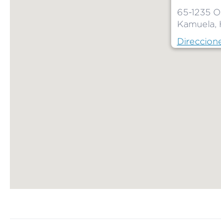
65-1235 O
Kamuela, 
Direccion
Map ends