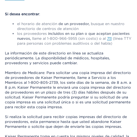
Si desea encontrar
:
el horario de atención
de un proveedor,
busque en nuestro
directorio de centros de atención
los proveedores
incluidos en su plan o que aceptan pacientes
nuevos,
llame al 1-800-966-5955 (sin costo) o al
711
(línea TTY
para personas con problemas auditivos o del habla)
La información de este directorio en línea se actualiza
periódicamente. La disponibilidad de médicos, hospitales,
proveedores y servicios puede cambiar.
Miembro de Medicare: Para solicitar una copia impresa del directorio
de proveedores de Kaiser Permanente, llame a Servicio a los
Miembros al 1-800-805-2739, los siete días de la semana, de 8 a.m. a
8 p.m. Kaiser Permanente le enviará una copia impresa del directorio
de proveedores en un plazo de tres (3) días hábiles después de su
solicitud. Kaiser Permanente podría preguntar si su solicitud de una
copia impresa es una solicitud única o si es una solicitud permanente
para recibir esta copia impresa.
Si realiza la solicitud para recibir copias impresas del directorio de
proveedores, esta permanece hasta que usted abandone Kaiser
Permanente o solicite que dejen de enviarle las copias impresas.
Kaiser Permanente toma en cuenta los mismos niveles de calidad, la