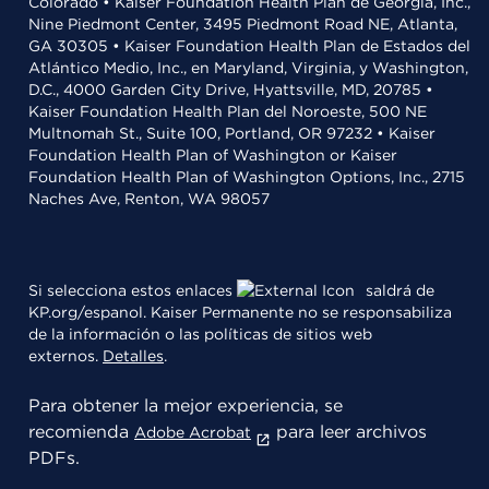
Colorado • Kaiser Foundation Health Plan de Georgia, Inc.,
Nine Piedmont Center, 3495 Piedmont Road NE, Atlanta,
GA 30305 • Kaiser Foundation Health Plan de Estados del
Atlántico Medio, Inc., en Maryland, Virginia, y Washington,
D.C., 4000 Garden City Drive, Hyattsville, MD, 20785 •
Kaiser Foundation Health Plan del Noroeste, 500 NE
Multnomah St., Suite 100, Portland, OR 97232 • Kaiser
Foundation Health Plan of Washington or Kaiser
Foundation Health Plan of Washington Options, Inc., 2715
Naches Ave, Renton, WA 98057
Si selecciona estos enlaces
saldrá de
KP.org/espanol. Kaiser Permanente no se responsabiliza
de la información o las políticas de sitios web
externos.
Detalles
.
Para obtener la mejor experiencia, se
recomienda
para leer archivos
Adobe Acrobat
PDFs.