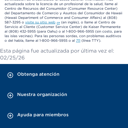
actualizada sobre la licencia de un profesional de la salud, llame al
Centro de Recursos del Consumidor (Consumer Resource Center)
del Departamento de Comercio y Asuntos del Consumidor de Hawaii
(Hawaii Department of Commerce and Consumer Affairs) al (808)
587-3295 o
visite su sitio web
(en inglés), o llame al Centro de
Servicio al Cliente (Customer Service Center) de Kaiser Permanente
al (808) 432-5955 (para Oahu) o al 1-800-966-5955 (sin costo, para
las islas vecinas). Para las personas sordas, con problemas auditivos
o del habla, llame al 1-800-966-5955 o al
711
(línea TTY).
Esta página fue actualizada por última vez el:
02/25/26
Obtenga atención
Nuestra organización
Ayuda para miembros