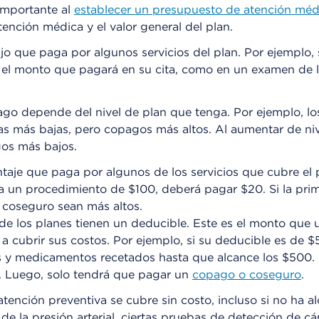
importante al
establecer un presupuesto de atención méd
tención médica y el valor general del plan.
fijo que paga por algunos servicios del plan. Por ejemplo, 
 el monto que pagará en su cita, como en un examen de l
go depende del nivel de plan que tenga. Por ejemplo, los
as más bajas, pero copagos más altos. Al aumentar de nive
gos más bajos.
ntaje que paga por algunos de los servicios que cubre el p
 un procedimiento de $100, deberá pagar $20. Si la prim
 coseguro sean más altos.
 de los planes tienen un deducible. Este es el monto que
a cubrir sus costos. Por ejemplo, si su deducible es de $
as y medicamentos recetados hasta que alcance los $500.
o. Luego, solo tendrá que pagar un
copago o coseguro
.
 atención preventiva se cubre sin costo, incluso si no ha 
s de la presión arterial, ciertas pruebas de detección de