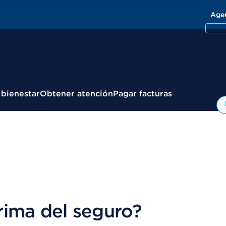
Age
 bienestar
Obtener atención
Pagar facturas
rima del seguro?