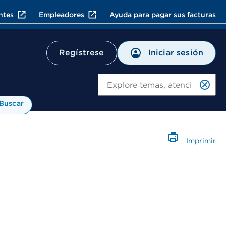
ntes
Empleadores
Ayuda para pagar sus facturas
Iniciar sesión
Regístrese
Bu
Buscar
Imprimir
Abre un C