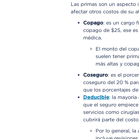
Las primas son un aspecto 
afectar otros costos de su a
Copago
: es un cargo 
copago de $25, ese es
médica.
El monto del copa
suelen tener prim
más altas y copa
Coseguro
: es el porce
coseguro del 20 % para
que los porcentajes de
Deducible
: la mayoría
que el seguro empiece 
servicios como cirugí
cubrirá parte del cost
Por lo general, la
incluye revisione