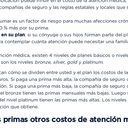
 ubicación puede influir en el costo de la atención médica,
compañías de seguro y las reglas estatales y locales que s
fumar es un factor de riesgo para muchas afecciones crón
0 % más por su prima.
 en su plan
: si su cónyuge o sus hijos forman parte del pl
ra contemplar cuánta atención puede necesitar una famil
tención médica, existen 4 niveles de planes básicos o nivel
 son los niveles
bronze
,
silver
,
gold
y
platinum
.
can cómo se dividen entre usted y el plan los costos de la
os. Si paga una prima más alta, la compañía de seguro 
ión. Si paga una prima más baja, la compañía de seguro 
vel bronze tienen las primas mensuales más bajas. Luego si
el nivel platinum tienen las primas más altas. Los niveles
nción que obtiene.
 primas otros costos de atención 