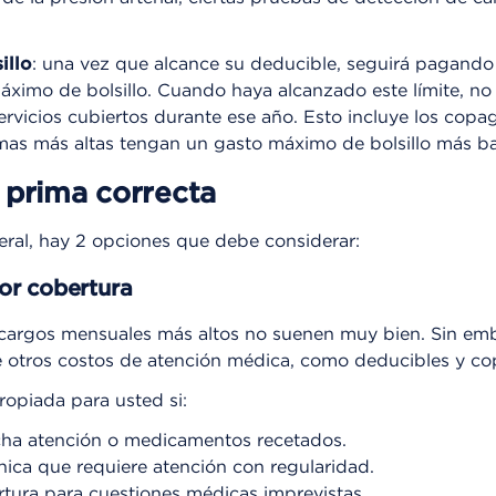
illo
: una vez que alcance su deducible, seguirá pagand
áximo de bolsillo. Cuando haya alcanzado este límite, n
servicios cubiertos durante ese año. Esto incluye los cop
mas más altas tengan un gasto máximo de bolsillo más ba
 prima correcta
ral, hay 2 opciones que debe considerar:
or cobertura
s cargos mensuales más altos no suenen muy bien. Sin em
 otros costos de atención médica, como deducibles y co
ropiada para usted si:
cha atención o medicamentos recetados.
nica que requiere atención con regularidad.
tura para cuestiones médicas imprevistas.