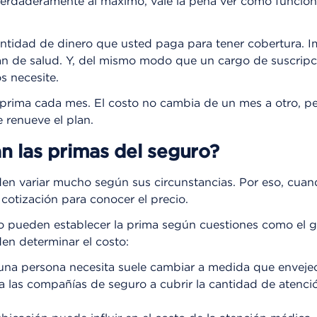
erdaderamente al máximo, vale la pena ver cómo funciona 
antidad de dinero que usted paga para tener cobertura. 
an de salud. Y, del mismo modo que un cargo de suscripci
s necesite.
rima cada mes. El costo no cambia de un mes a otro, pe
 renueve el plan.
n las primas del seguro?
den variar mucho según sus circunstancias. Por eso, cua
cotización para conocer el precio.
pueden establecer la prima según cuestiones como el gén
den determinar el costo:
e una persona necesita suele cambiar a medida que envej
 las compañías de seguro a cubrir la cantidad de atenci