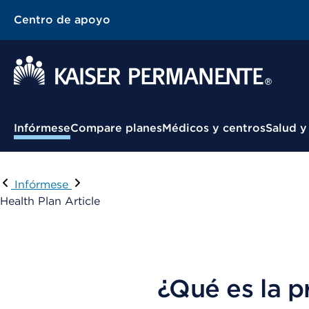
Centro de apoyo
Menú contextual
Infórmese
Compare planes
Médicos y centros
Salud y
Infórmese
Health Plan Article
¿Qué es la p