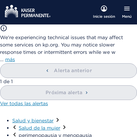
Menú
Inicie sesión
We're experiencing technical issues that may affect
some services on kp.org. You may notice slower
response times or intermittent errors while we w
…
más
Alerta anterior
mostrando
1
de
1
Próxima alerta
Ver todas las alertas
Salud y bienestar
Visitar
Salud de la mujer
perimenopausia y menopausia