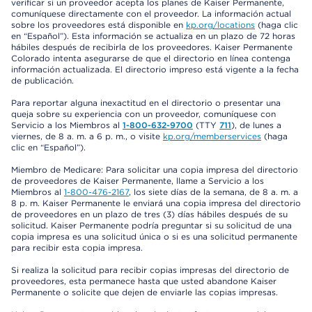
verificar si un proveedor acepta los planes de Kaiser Permanente,
comuníquese directamente con el proveedor. La información actual
sobre los proveedores está disponible en
kp.org/locations
(haga clic
en “Español”). Esta información se actualiza en un plazo de 72 horas
hábiles después de recibirla de los proveedores. Kaiser Permanente
Colorado intenta asegurarse de que el directorio en línea contenga
información actualizada. El directorio impreso está vigente a la fecha
de publicación.
Para reportar alguna inexactitud en el directorio o presentar una
queja sobre su experiencia con un proveedor, comuníquese con
Servicio a los Miembros al
1-800-632-9700
(TTY
711
), de lunes a
viernes, de 8 a. m. a 6 p. m., o visite
kp.org/memberservices
(haga
clic en “Español”).
Miembro de Medicare: Para solicitar una copia impresa del directorio
de proveedores de Kaiser Permanente, llame a Servicio a los
Miembros al
1-800-476-2167
, los siete días de la semana, de 8 a. m. a
8 p. m. Kaiser Permanente le enviará una copia impresa del directorio
de proveedores en un plazo de tres (3) días hábiles después de su
solicitud. Kaiser Permanente podría preguntar si su solicitud de una
copia impresa es una solicitud única o si es una solicitud permanente
para recibir esta copia impresa.
Si realiza la solicitud para recibir copias impresas del directorio de
proveedores, esta permanece hasta que usted abandone Kaiser
Permanente o solicite que dejen de enviarle las copias impresas.