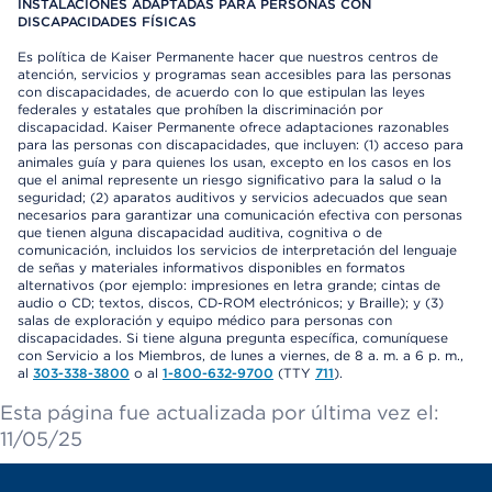
INSTALACIONES ADAPTADAS PARA PERSONAS CON
DISCAPACIDADES FÍSICAS
Es política de Kaiser Permanente hacer que nuestros centros de
atención, servicios y programas sean accesibles para las personas
con discapacidades, de acuerdo con lo que estipulan las leyes
federales y estatales que prohíben la discriminación por
discapacidad. Kaiser Permanente ofrece adaptaciones razonables
para las personas con discapacidades, que incluyen: (1) acceso para
animales guía y para quienes los usan, excepto en los casos en los
que el animal represente un riesgo significativo para la salud o la
seguridad; (2) aparatos auditivos y servicios adecuados que sean
necesarios para garantizar una comunicación efectiva con personas
que tienen alguna discapacidad auditiva, cognitiva o de
comunicación, incluidos los servicios de interpretación del lenguaje
de señas y materiales informativos disponibles en formatos
alternativos (por ejemplo: impresiones en letra grande; cintas de
audio o CD; textos, discos, CD-ROM electrónicos; y Braille); y (3)
salas de exploración y equipo médico para personas con
discapacidades. Si tiene alguna pregunta específica, comuníquese
con Servicio a los Miembros, de lunes a viernes, de 8 a. m. a 6 p. m.,
al
303-338-3800
o al
1-800-632-9700
(TTY
711
).
Esta página fue actualizada por última vez el:
11/05/25