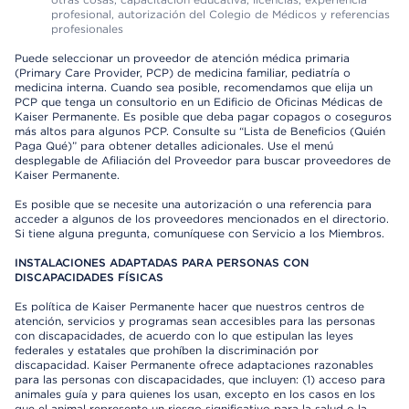
profesional, autorización del Colegio de Médicos y referencias
profesionales
Puede seleccionar un proveedor de atención médica primaria
(Primary Care Provider, PCP) de medicina familiar, pediatría o
medicina interna. Cuando sea posible, recomendamos que elija un
PCP que tenga un consultorio en un Edificio de Oficinas Médicas de
Kaiser Permanente. Es posible que deba pagar copagos o coseguros
más altos para algunos PCP. Consulte su “Lista de Beneficios (Quién
Paga Qué)” para obtener detalles adicionales. Use el menú
desplegable de Afiliación del Proveedor para buscar proveedores de
Kaiser Permanente.
Es posible que se necesite una autorización o una referencia para
acceder a algunos de los proveedores mencionados en el directorio.
Si tiene alguna pregunta, comuníquese con Servicio a los Miembros.
INSTALACIONES ADAPTADAS PARA PERSONAS CON
DISCAPACIDADES FÍSICAS
Es política de Kaiser Permanente hacer que nuestros centros de
atención, servicios y programas sean accesibles para las personas
con discapacidades, de acuerdo con lo que estipulan las leyes
federales y estatales que prohíben la discriminación por
discapacidad. Kaiser Permanente ofrece adaptaciones razonables
para las personas con discapacidades, que incluyen: (1) acceso para
animales guía y para quienes los usan, excepto en los casos en los
que el animal represente un riesgo significativo para la salud o la