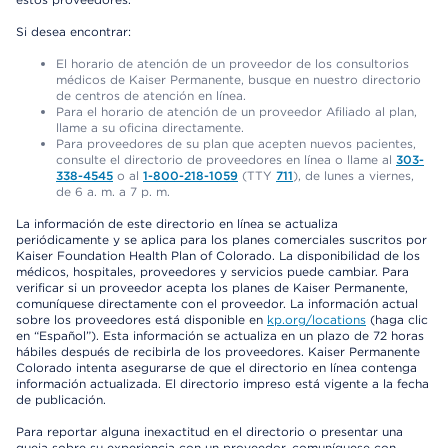
Si desea encontrar:
El horario de atención de un proveedor de los consultorios
médicos de Kaiser Permanente, busque en nuestro directorio
de centros de atención en línea.
Para el horario de atención de un proveedor Afiliado al plan,
llame a su oficina directamente.
Para proveedores de su plan que acepten nuevos pacientes,
consulte el directorio de proveedores en línea o llame al
303-
338-4545
o al
1-800-218-1059
(TTY
711
), de lunes a viernes,
de 6 a. m. a 7 p. m.
La información de este directorio en línea se actualiza
periódicamente y se aplica para los planes comerciales suscritos por
Kaiser Foundation Health Plan of Colorado. La disponibilidad de los
médicos, hospitales, proveedores y servicios puede cambiar. Para
verificar si un proveedor acepta los planes de Kaiser Permanente,
comuníquese directamente con el proveedor. La información actual
sobre los proveedores está disponible en
kp.org/locations
(haga clic
en “Español”). Esta información se actualiza en un plazo de 72 horas
hábiles después de recibirla de los proveedores. Kaiser Permanente
Colorado intenta asegurarse de que el directorio en línea contenga
información actualizada. El directorio impreso está vigente a la fecha
de publicación.
Para reportar alguna inexactitud en el directorio o presentar una
queja sobre su experiencia con un proveedor, comuníquese con