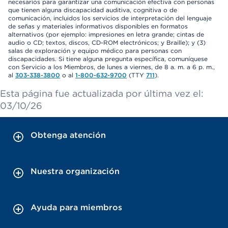
necesarios para garantizar una comunicación efectiva con personas
que tienen alguna discapacidad auditiva, cognitiva o de
comunicación, incluidos los servicios de interpretación del lenguaje
de señas y materiales informativos disponibles en formatos
alternativos (por ejemplo: impresiones en letra grande; cintas de
audio o CD; textos, discos, CD-ROM electrónicos; y Braille); y (3)
salas de exploración y equipo médico para personas con
discapacidades. Si tiene alguna pregunta específica, comuníquese
con Servicio a los Miembros, de lunes a viernes, de 8 a. m. a 6 p. m.,
al
303-338-3800
o al
1-800-632-9700
(TTY
711
).
Esta página fue actualizada por última vez el:
03/10/26
Obtenga atención
Nuestra organización
Ayuda para miembros