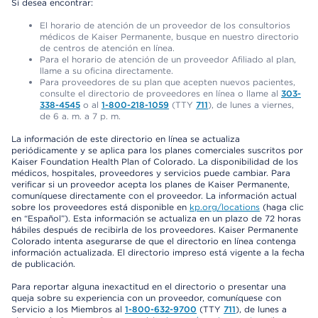
Si desea encontrar:
El horario de atención de un proveedor de los consultorios
médicos de Kaiser Permanente, busque en nuestro directorio
de centros de atención en línea.
Para el horario de atención de un proveedor Afiliado al plan,
llame a su oficina directamente.
Para proveedores de su plan que acepten nuevos pacientes,
consulte el directorio de proveedores en línea o llame al
303-
338-4545
o al
1-800-218-1059
(TTY
711
), de lunes a viernes,
de 6 a. m. a 7 p. m.
La información de este directorio en línea se actualiza
periódicamente y se aplica para los planes comerciales suscritos por
Kaiser Foundation Health Plan of Colorado. La disponibilidad de los
médicos, hospitales, proveedores y servicios puede cambiar. Para
verificar si un proveedor acepta los planes de Kaiser Permanente,
comuníquese directamente con el proveedor. La información actual
sobre los proveedores está disponible en
kp.org/locations
(haga clic
en “Español”). Esta información se actualiza en un plazo de 72 horas
hábiles después de recibirla de los proveedores. Kaiser Permanente
Colorado intenta asegurarse de que el directorio en línea contenga
información actualizada. El directorio impreso está vigente a la fecha
de publicación.
Para reportar alguna inexactitud en el directorio o presentar una
queja sobre su experiencia con un proveedor, comuníquese con
Servicio a los Miembros al
1-800-632-9700
(TTY
711
), de lunes a