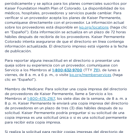
periódicamente y se aplica para los planes comerciales suscritos por
Kaiser Foundation Health Plan of Colorado. La disponibilidad de los
médicos, hospitales, proveedores y servicios puede cambiar. Para
verificar si un proveedor acepta los planes de Kaiser Permanente,
comuníquese directamente con el proveedor. La información actual
sobre los proveedores está disponible en
kp.org/locations
(haga clic
en “Español”). Esta información se actualiza en un plazo de 72 horas
hábiles después de recibirla de los proveedores. Kaiser Permanente
Colorado intenta asegurarse de que el directorio en línea contenga
información actualizada. El directorio impreso está vigente a la fecha
de publicación.
Para reportar alguna inexactitud en el directorio o presentar una
queja sobre su experiencia con un proveedor, comuníquese con
Servicio a los Miembros al
1-800-632-9700
(TTY
711
), de lunes a
viernes, de 8 a. m. a 6 p. m., o visite
kp.org/memberservices
(haga
clic en “Español”).
Miembro de Medicare: Para solicitar una copia impresa del directorio
de proveedores de Kaiser Permanente, llame a Servicio a los
Miembros al
1-800-476-2167
, los siete días de la semana, de 8 a. m. a
8 p. m. Kaiser Permanente le enviará una copia impresa del directorio
de proveedores en un plazo de tres (3) días hábiles después de su
solicitud. Kaiser Permanente podría preguntar si su solicitud de una
copia impresa es una solicitud única o si es una solicitud permanente
para recibir esta copia impresa.
Si realiza la solicitud para recibir copias impresas del directorio de