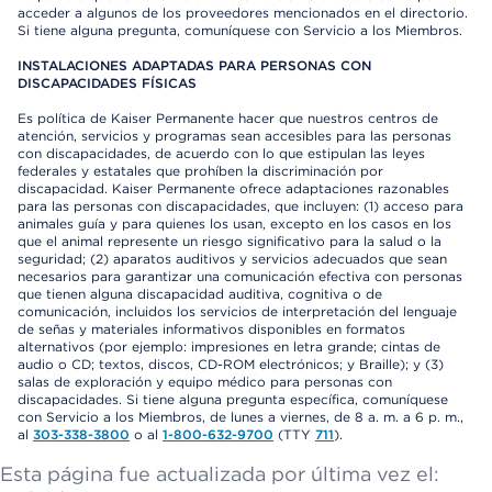
acceder a algunos de los proveedores mencionados en el directorio.
Si tiene alguna pregunta, comuníquese con Servicio a los Miembros.
INSTALACIONES ADAPTADAS PARA PERSONAS CON
DISCAPACIDADES FÍSICAS
Es política de Kaiser Permanente hacer que nuestros centros de
atención, servicios y programas sean accesibles para las personas
con discapacidades, de acuerdo con lo que estipulan las leyes
federales y estatales que prohíben la discriminación por
discapacidad. Kaiser Permanente ofrece adaptaciones razonables
para las personas con discapacidades, que incluyen: (1) acceso para
animales guía y para quienes los usan, excepto en los casos en los
que el animal represente un riesgo significativo para la salud o la
seguridad; (2) aparatos auditivos y servicios adecuados que sean
necesarios para garantizar una comunicación efectiva con personas
que tienen alguna discapacidad auditiva, cognitiva o de
comunicación, incluidos los servicios de interpretación del lenguaje
de señas y materiales informativos disponibles en formatos
alternativos (por ejemplo: impresiones en letra grande; cintas de
audio o CD; textos, discos, CD-ROM electrónicos; y Braille); y (3)
salas de exploración y equipo médico para personas con
discapacidades. Si tiene alguna pregunta específica, comuníquese
con Servicio a los Miembros, de lunes a viernes, de 8 a. m. a 6 p. m.,
al
303-338-3800
o al
1-800-632-9700
(TTY
711
).
Esta página fue actualizada por última vez el: