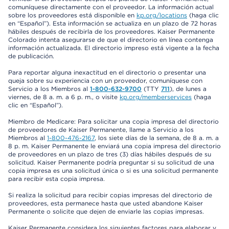
comuníquese directamente con el proveedor. La información actual
sobre los proveedores está disponible en
kp.org/locations
(haga clic
en “Español”). Esta información se actualiza en un plazo de 72 horas
hábiles después de recibirla de los proveedores. Kaiser Permanente
Colorado intenta asegurarse de que el directorio en línea contenga
información actualizada. El directorio impreso está vigente a la fecha
de publicación.
Para reportar alguna inexactitud en el directorio o presentar una
queja sobre su experiencia con un proveedor, comuníquese con
Servicio a los Miembros al
1-800-632-9700
(TTY
711
), de lunes a
viernes, de 8 a. m. a 6 p. m., o visite
kp.org/memberservices
(haga
clic en “Español”).
Miembro de Medicare: Para solicitar una copia impresa del directorio
de proveedores de Kaiser Permanente, llame a Servicio a los
Miembros al
1-800-476-2167
, los siete días de la semana, de 8 a. m. a
8 p. m. Kaiser Permanente le enviará una copia impresa del directorio
de proveedores en un plazo de tres (3) días hábiles después de su
solicitud. Kaiser Permanente podría preguntar si su solicitud de una
copia impresa es una solicitud única o si es una solicitud permanente
para recibir esta copia impresa.
Si realiza la solicitud para recibir copias impresas del directorio de
proveedores, esta permanece hasta que usted abandone Kaiser
Permanente o solicite que dejen de enviarle las copias impresas.
Kaiser Permanente considera los siguientes factores para elaborar y