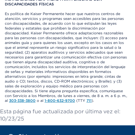
DISCAPACIDADES FÍSICAS
Es política de Kaiser Permanente hacer que nuestros centros de
atención, servicios y programas sean accesibles para las personas
con discapacidades, de acuerdo con lo que estipulan las leyes
federales y estatales que prohíben la discriminación por
discapacidad. Kaiser Permanente ofrece adaptaciones razonables
para las personas con discapacidades, que incluyen: (1) acceso para
animales guía y para quienes los usan, excepto en los casos en los
que el animal represente un riesgo significativo para la salud o la
seguridad; (2) aparatos auditivos y servicios adecuados que sean
necesarios para garantizar una comunicación efectiva con personas
que tienen alguna discapacidad auditiva, cognitiva o de
comunicación, incluidos los servicios de interpretación del lenguaje
de señas y materiales informativos disponibles en formatos
alternativos (por ejemplo: impresiones en letra grande; cintas de
audio o CD; textos, discos, CD-ROM electrónicos; y Braille); y (3)
salas de exploración y equipo médico para personas con
discapacidades. Si tiene alguna pregunta específica, comuníquese
con Servicio a los Miembros, de lunes a viernes, de 8 a. m. a 6 p. m.,
al
303-338-3800
o al
1-800-632-9700
(TTY
711
).
Esta página fue actualizada por última vez el:
10/23/25