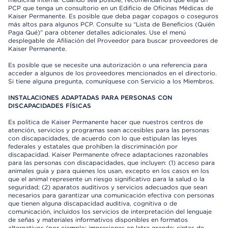
PCP que tenga un consultorio en un Edificio de Oficinas Médicas de
Kaiser Permanente. Es posible que deba pagar copagos o coseguros
más altos para algunos PCP. Consulte su “Lista de Beneficios (Quién
Paga Qué)” para obtener detalles adicionales. Use el menú
desplegable de Afiliación del Proveedor para buscar proveedores de
Kaiser Permanente.
Es posible que se necesite una autorización o una referencia para
acceder a algunos de los proveedores mencionados en el directorio.
Si tiene alguna pregunta, comuníquese con Servicio a los Miembros.
INSTALACIONES ADAPTADAS PARA PERSONAS CON
DISCAPACIDADES FÍSICAS
Es política de Kaiser Permanente hacer que nuestros centros de
atención, servicios y programas sean accesibles para las personas
con discapacidades, de acuerdo con lo que estipulan las leyes
federales y estatales que prohíben la discriminación por
discapacidad. Kaiser Permanente ofrece adaptaciones razonables
para las personas con discapacidades, que incluyen: (1) acceso para
animales guía y para quienes los usan, excepto en los casos en los
que el animal represente un riesgo significativo para la salud o la
seguridad; (2) aparatos auditivos y servicios adecuados que sean
necesarios para garantizar una comunicación efectiva con personas
que tienen alguna discapacidad auditiva, cognitiva o de
comunicación, incluidos los servicios de interpretación del lenguaje
de señas y materiales informativos disponibles en formatos
alternativos (por ejemplo: impresiones en letra grande; cintas de