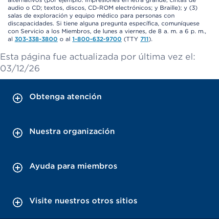
audio o CD; textos, discos, CD-ROM electrónicos; y Braille); y (3)
salas de exploración y equipo médico para personas con
discapacidades. Si tiene alguna pregunta específica, comuníquese
con Servicio a los Miembros, de lunes a viernes, de 8 a. m. a 6 p. m.,
al
303-338-3800
o al
1-800-632-9700
(TTY
711
).
Esta página fue actualizada por última vez el:
03/12/26
Obtenga atención
Nuestra organización
Ayuda para miembros
Visite nuestros otros sitios