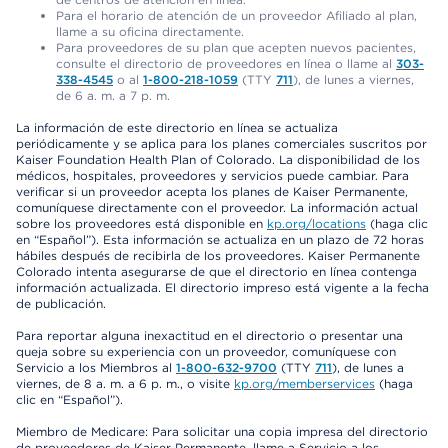
Para el horario de atención de un proveedor Afiliado al plan,
llame a su oficina directamente.
Para proveedores de su plan que acepten nuevos pacientes,
consulte el directorio de proveedores en línea o llame al
303-
338-4545
o al
1-800-218-1059
(TTY
711
), de lunes a viernes,
de 6 a. m. a 7 p. m.
La información de este directorio en línea se actualiza
periódicamente y se aplica para los planes comerciales suscritos por
Kaiser Foundation Health Plan of Colorado. La disponibilidad de los
médicos, hospitales, proveedores y servicios puede cambiar. Para
verificar si un proveedor acepta los planes de Kaiser Permanente,
comuníquese directamente con el proveedor. La información actual
sobre los proveedores está disponible en
kp.org/locations
(haga clic
en “Español”). Esta información se actualiza en un plazo de 72 horas
hábiles después de recibirla de los proveedores. Kaiser Permanente
Colorado intenta asegurarse de que el directorio en línea contenga
información actualizada. El directorio impreso está vigente a la fecha
de publicación.
Para reportar alguna inexactitud en el directorio o presentar una
queja sobre su experiencia con un proveedor, comuníquese con
Servicio a los Miembros al
1-800-632-9700
(TTY
711
), de lunes a
viernes, de 8 a. m. a 6 p. m., o visite
kp.org/memberservices
(haga
clic en “Español”).
Miembro de Medicare: Para solicitar una copia impresa del directorio
de proveedores de Kaiser Permanente, llame a Servicio a los