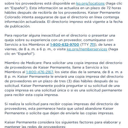
sobre los proveedores está disponible en
kp.org/locations
(haga clic
en “Español”). Esta información se actualiza en un plazo de 72 horas
hábiles después de recibirla de los proveedores. Kaiser Permanente
Colorado intenta asegurarse de que el directorio en línea contenga
información actualizada. El directorio impreso está vigente a la fecha
de publicación.
Para reportar alguna inexactitud en el directorio o presentar una
queja sobre su experiencia con un proveedor, comuníquese con
Servicio a los Miembros al
1-800-632-9700
(TTY
711
), de lunes a
viernes, de 8 a. m. a 6 p. m., o visite
kp.org/memberservices
(haga
clic en “Español”).
Miembro de Medicare: Para solicitar una copia impresa del directorio
de proveedores de Kaiser Permanente, llame a Servicio a los
Miembros al
1-800-476-2167
, los siete días de la semana, de 8 a. m. a
8 p. m. Kaiser Permanente le enviará una copia impresa del directorio
de proveedores en un plazo de tres (3) días hábiles después de su
solicitud. Kaiser Permanente podría preguntar si su solicitud de una
copia impresa es una solicitud única o si es una solicitud permanente
para recibir esta copia impresa.
Si realiza la solicitud para recibir copias impresas del directorio de
proveedores, esta permanece hasta que usted abandone Kaiser
Permanente o solicite que dejen de enviarle las copias impresas.
Kaiser Permanente considera los siguientes factores para elaborar y
mantener las redes de proveedores: