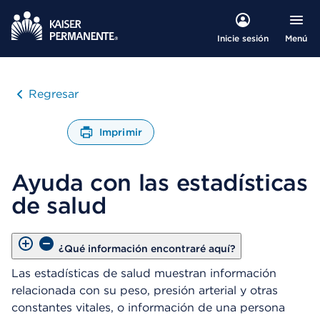
Menú
Inicie sesión
Regresar
Imprimir
A
b
Ayuda con las estadísticas
r
e
de salud
u
n
C
u
¿Qué información encontraré aquí?
a
Las estadísticas de salud muestran información
d
relacionada con su peso, presión arterial y otras
r
o
constantes vitales, o información de una persona
d