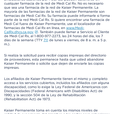
cualquier farmacia de la red de Medi Cal Rx. No es necesario
que sea una farmacia de la red de Kaiser Permanente. La
mayoría de las farmacias de la red de Kaiser Permanente son
farmacias de Medi Cal Rx. Su farmacia puede informarle si forma
parte de la red Medi Cal Rx. Si quiere encontrar una farmacia de
Medi Cal fuera de Kaiser Permanente, use el localizador de
farmacias de Medi Cal Rx en línea, en
www.Medi-
CalRx.dhcs.ca.gov
. También puede llamar a Servicio al Cliente
de Medi Cal Rx, al 1-800-977-2273, las 24 horas del día, los 7
días de la semana (TTY
711
de lunes a viernes, de 8 a. m. a 5 p.
m.).
Si realiza la solicitud para recibir copias impresas del directorio
de proveedores, esta permanece hasta que usted abandone
Kaiser Permanente o solicite que dejen de enviarle las copias
impresas.
Los afiliados de Kaiser Permanente tienen el mismo y completo
acceso a los servicios cubiertos, incluidos los afiliados con alguna
discapacidad, como lo exige la Ley Federal de Americanos con
Discapacidades (Federal Americans with Disabilities Act) de
1990, y la sección 504 de la Ley de Rehabilitación
(Rehabilitation Act) de 1973.
Kaiser Permanente toma en cuenta los mismos niveles de