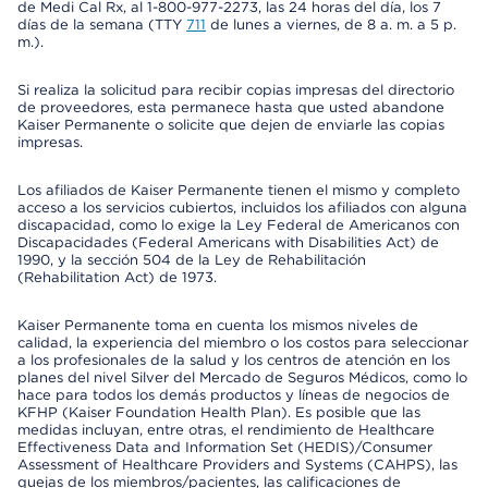
de Medi Cal Rx, al 1-800-977-2273, las 24 horas del día, los 7
días de la semana (TTY
711
de lunes a viernes, de 8 a. m. a 5 p.
m.).
Si realiza la solicitud para recibir copias impresas del directorio
de proveedores, esta permanece hasta que usted abandone
Kaiser Permanente o solicite que dejen de enviarle las copias
impresas.
Los afiliados de Kaiser Permanente tienen el mismo y completo
acceso a los servicios cubiertos, incluidos los afiliados con alguna
discapacidad, como lo exige la Ley Federal de Americanos con
Discapacidades (Federal Americans with Disabilities Act) de
1990, y la sección 504 de la Ley de Rehabilitación
(Rehabilitation Act) de 1973.
Kaiser Permanente toma en cuenta los mismos niveles de
calidad, la experiencia del miembro o los costos para seleccionar
a los profesionales de la salud y los centros de atención en los
planes del nivel Silver del Mercado de Seguros Médicos, como lo
hace para todos los demás productos y líneas de negocios de
KFHP (Kaiser Foundation Health Plan). Es posible que las
medidas incluyan, entre otras, el rendimiento de Healthcare
Effectiveness Data and Information Set (HEDIS)/Consumer
Assessment of Healthcare Providers and Systems (CAHPS), las
quejas de los miembros/pacientes, las calificaciones de