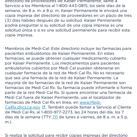
directorio de proveedores de Kaiser Permanente, llame a
Servicio a los Miembros al 1-800-443-0815, los siete días de la
semana, de 8 a. m. a 8 p. m. Kaiser Permanente le enviará una
copia impresa del directorio de proveedores en un plazo de tres
(3) días hábiles después de su solicitud. Kaiser Permanente
podría preguntar si su solicitud de una copia impresa es una
solicitud única o si es una solicitud permanente para recibir esta
copia impresa.
Miembros de Medi-Cal: Este directorio incluye las farmacias para
pacientes ambulatorios de Kaiser Permanente. En estas
farmacias, se puede obtener cualquier medicamento cubierto
por Kaiser Permanente. Los medicamentos para pacientes
ambulatorios cubiertos por Medi Cal pueden obtenerse en
cualquier farmacia de la red de Medi Cal Rx. No es necesario
que sea una farmacia de la red de Kaiser Permanente. La
mayoría de las farmacias de la red de Kaiser Permanente son
farmacias de Medi Cal Rx. Su farmacia puede informarle si forma
parte de la red Medi Cal Rx. Si quiere encontrar una farmacia de
Medi Cal fuera de Kaiser Permanente, use el localizador de
farmacias de Medi Cal Rx en línea, en
www.Medi-
CalRx.dhcs.ca.gov
. También puede llamar a Servicio al Cliente
de Medi Cal Rx, al 1-800-977-2273, las 24 horas del día, los 7
días de la semana (TTY
711
de lunes a viernes, de 8 a. m. a 5 p.
m.).
Si realiza la solicitud para recibir copias impresas del directorio