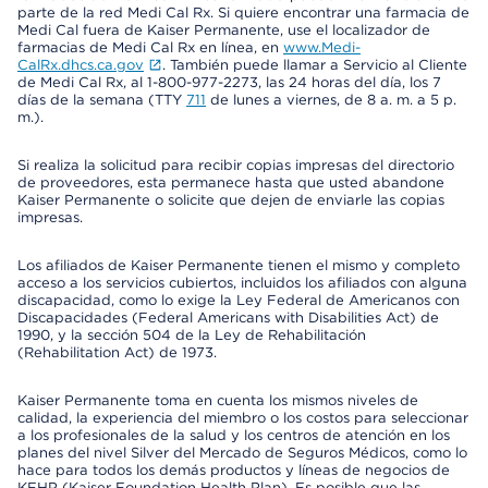
parte de la red Medi Cal Rx. Si quiere encontrar una farmacia de
Medi Cal fuera de Kaiser Permanente, use el localizador de
farmacias de Medi Cal Rx en línea, en
www.Medi-
CalRx.dhcs.ca.gov
. También puede llamar a Servicio al Cliente
de Medi Cal Rx, al 1-800-977-2273, las 24 horas del día, los 7
días de la semana (TTY
711
de lunes a viernes, de 8 a. m. a 5 p.
m.).
Si realiza la solicitud para recibir copias impresas del directorio
de proveedores, esta permanece hasta que usted abandone
Kaiser Permanente o solicite que dejen de enviarle las copias
impresas.
Los afiliados de Kaiser Permanente tienen el mismo y completo
acceso a los servicios cubiertos, incluidos los afiliados con alguna
discapacidad, como lo exige la Ley Federal de Americanos con
Discapacidades (Federal Americans with Disabilities Act) de
1990, y la sección 504 de la Ley de Rehabilitación
(Rehabilitation Act) de 1973.
Kaiser Permanente toma en cuenta los mismos niveles de
calidad, la experiencia del miembro o los costos para seleccionar
a los profesionales de la salud y los centros de atención en los
planes del nivel Silver del Mercado de Seguros Médicos, como lo
hace para todos los demás productos y líneas de negocios de
KFHP (Kaiser Foundation Health Plan). Es posible que las