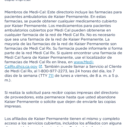
Miembros de Medi-Cal: Este directorio incluye las farmacias para
pacientes ambulatorios de Kaiser Permanente. En estas
farmacias, se puede obtener cualquier medicamento cubierto
por Kaiser Permanente. Los medicamentos para pacientes
ambulatorios cubiertos por Medi Cal pueden obtenerse en
cualquier farmacia de la red de Medi Cal Rx. No es necesario
que sea una farmacia de la red de Kaiser Permanente. La
mayoría de las farmacias de la red de Kaiser Permanente son
farmacias de Medi Cal Rx. Su farmacia puede informarle si forma
parte de la red Medi Cal Rx. Si quiere encontrar una farmacia de
Medi Cal fuera de Kaiser Permanente, use el localizador de
farmacias de Medi Cal Rx en línea, en
www.Medi-
CalRx.dhcs.ca.gov
. También puede llamar a Servicio al Cliente
de Medi Cal Rx, al 1-800-977-2273, las 24 horas del día, los 7
días de la semana (TTY
711
de lunes a viernes, de 8 a. m. a 5 p.
m.).
Si realiza la solicitud para recibir copias impresas del directorio
de proveedores, esta permanece hasta que usted abandone
Kaiser Permanente o solicite que dejen de enviarle las copias
impresas.
Los afiliados de Kaiser Permanente tienen el mismo y completo
acceso a los servicios cubiertos, incluidos los afiliados con alguna