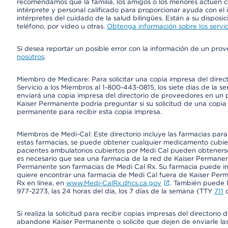
recomendamos que la familia, los amigos o los menores actúen co
intérprete y personal calificado para proporcionar ayuda con el 
intérpretes del cuidado de la salud bilingües. Están a su disposi
teléfono, por video u otras.
Obtenga información sobre los servic
Si desea reportar un posible error con la información de un pro
nosotros
.
Miembro de Medicare: Para solicitar una copia impresa del dire
Servicio a los Miembros al 1-800-443-0815, los siete días de la s
enviará una copia impresa del directorio de proveedores en un pl
Kaiser Permanente podría preguntar si su solicitud de una copia i
permanente para recibir esta copia impresa.
Miembros de Medi-Cal: Este directorio incluye las farmacias par
estas farmacias, se puede obtener cualquier medicamento cubi
pacientes ambulatorios cubiertos por Medi Cal pueden obtenerse
es necesario que sea una farmacia de la red de Kaiser Permanent
Permanente son farmacias de Medi Cal Rx. Su farmacia puede info
quiere encontrar una farmacia de Medi Cal fuera de Kaiser Perm
Rx en línea, en
www.Medi-CalRx.dhcs.ca.gov
. También puede ll
977-2273, las 24 horas del día, los 7 días de la semana (TTY
711
d
Si realiza la solicitud para recibir copias impresas del director
abandone Kaiser Permanente o solicite que dejen de enviarle las