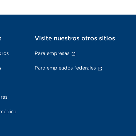
s
Visite nuestros otros sitios
bros
Para empresas
s
Para empleados federales
uras
 médica