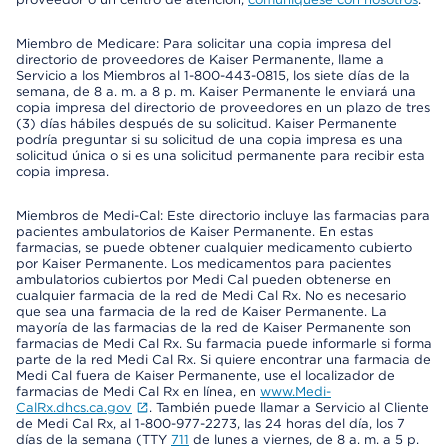
Miembro de Medicare: Para solicitar una copia impresa del
directorio de proveedores de Kaiser Permanente, llame a
Servicio a los Miembros al 1-800-443-0815, los siete días de la
semana, de 8 a. m. a 8 p. m. Kaiser Permanente le enviará una
copia impresa del directorio de proveedores en un plazo de tres
(3) días hábiles después de su solicitud. Kaiser Permanente
podría preguntar si su solicitud de una copia impresa es una
solicitud única o si es una solicitud permanente para recibir esta
copia impresa.
Miembros de Medi-Cal: Este directorio incluye las farmacias para
pacientes ambulatorios de Kaiser Permanente. En estas
farmacias, se puede obtener cualquier medicamento cubierto
por Kaiser Permanente. Los medicamentos para pacientes
ambulatorios cubiertos por Medi Cal pueden obtenerse en
cualquier farmacia de la red de Medi Cal Rx. No es necesario
que sea una farmacia de la red de Kaiser Permanente. La
mayoría de las farmacias de la red de Kaiser Permanente son
farmacias de Medi Cal Rx. Su farmacia puede informarle si forma
parte de la red Medi Cal Rx. Si quiere encontrar una farmacia de
Medi Cal fuera de Kaiser Permanente, use el localizador de
farmacias de Medi Cal Rx en línea, en
www.Medi-
CalRx.dhcs.ca.gov
. También puede llamar a Servicio al Cliente
de Medi Cal Rx, al 1-800-977-2273, las 24 horas del día, los 7
días de la semana (TTY
711
de lunes a viernes, de 8 a. m. a 5 p.