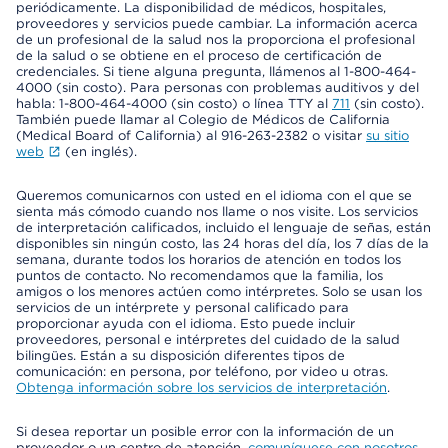
periódicamente. La disponibilidad de médicos, hospitales,
proveedores y servicios puede cambiar. La información acerca
de un profesional de la salud nos la proporciona el profesional
de la salud o se obtiene en el proceso de certificación de
credenciales. Si tiene alguna pregunta, llámenos al 1-800-464-
4000 (sin costo). Para personas con problemas auditivos y del
habla: 1-800-464-4000 (sin costo) o línea TTY al
711
(sin costo).
También puede llamar al Colegio de Médicos de California
(Medical Board of California) al 916-263-2382 o visitar
su sitio
web
(en inglés).
Queremos comunicarnos con usted en el idioma con el que se
sienta más cómodo cuando nos llame o nos visite. Los servicios
de interpretación calificados, incluido el lenguaje de señas, están
disponibles sin ningún costo, las 24 horas del día, los 7 días de la
semana, durante todos los horarios de atención en todos los
puntos de contacto. No recomendamos que la familia, los
amigos o los menores actúen como intérpretes. Solo se usan los
servicios de un intérprete y personal calificado para
proporcionar ayuda con el idioma. Esto puede incluir
proveedores, personal e intérpretes del cuidado de la salud
bilingües. Están a su disposición diferentes tipos de
comunicación: en persona, por teléfono, por video u otras.
Obtenga información sobre los servicios de interpretación
.
Si desea reportar un posible error con la información de un
proveedor o un centro de atención,
comuníquese con nosotros
.