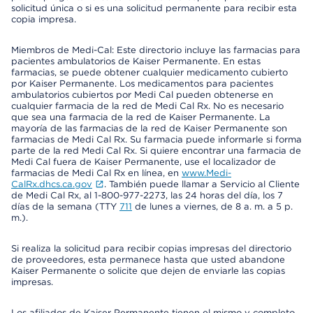
solicitud única o si es una solicitud permanente para recibir esta
copia impresa.
Miembros de Medi-Cal: Este directorio incluye las farmacias para
pacientes ambulatorios de Kaiser Permanente. En estas
farmacias, se puede obtener cualquier medicamento cubierto
por Kaiser Permanente. Los medicamentos para pacientes
ambulatorios cubiertos por Medi Cal pueden obtenerse en
cualquier farmacia de la red de Medi Cal Rx. No es necesario
que sea una farmacia de la red de Kaiser Permanente. La
mayoría de las farmacias de la red de Kaiser Permanente son
farmacias de Medi Cal Rx. Su farmacia puede informarle si forma
parte de la red Medi Cal Rx. Si quiere encontrar una farmacia de
Medi Cal fuera de Kaiser Permanente, use el localizador de
farmacias de Medi Cal Rx en línea, en
www.Medi-
CalRx.dhcs.ca.gov
. También puede llamar a Servicio al Cliente
de Medi Cal Rx, al 1-800-977-2273, las 24 horas del día, los 7
días de la semana (TTY
711
de lunes a viernes, de 8 a. m. a 5 p.
m.).
Si realiza la solicitud para recibir copias impresas del directorio
de proveedores, esta permanece hasta que usted abandone
Kaiser Permanente o solicite que dejen de enviarle las copias
impresas.
Los afiliados de Kaiser Permanente tienen el mismo y completo