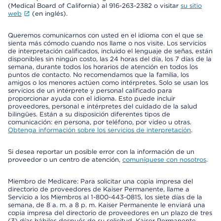
(Medical Board of California) al 916-263-2382 o visitar
su sitio
web
(en inglés).
Queremos comunicarnos con usted en el idioma con el que se
sienta más cómodo cuando nos llame o nos visite. Los servicios
de interpretación calificados, incluido el lenguaje de señas, están
disponibles sin ningún costo, las 24 horas del día, los 7 días de la
semana, durante todos los horarios de atención en todos los
puntos de contacto. No recomendamos que la familia, los
amigos o los menores actúen como intérpretes. Solo se usan los
servicios de un intérprete y personal calificado para
proporcionar ayuda con el idioma. Esto puede incluir
proveedores, personal e intérpretes del cuidado de la salud
bilingües. Están a su disposición diferentes tipos de
comunicación: en persona, por teléfono, por video u otras.
Obtenga información sobre los servicios de interpretación
.
Si desea reportar un posible error con la información de un
proveedor o un centro de atención,
comuníquese con nosotros
.
Miembro de Medicare: Para solicitar una copia impresa del
directorio de proveedores de Kaiser Permanente, llame a
Servicio a los Miembros al 1-800-443-0815, los siete días de la
semana, de 8 a. m. a 8 p. m. Kaiser Permanente le enviará una
copia impresa del directorio de proveedores en un plazo de tres
(3) días hábiles después de su solicitud. Kaiser Permanente