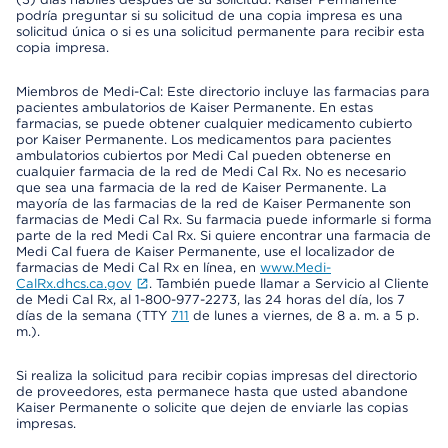
podría preguntar si su solicitud de una copia impresa es una
solicitud única o si es una solicitud permanente para recibir esta
copia impresa.
Miembros de Medi-Cal: Este directorio incluye las farmacias para
pacientes ambulatorios de Kaiser Permanente. En estas
farmacias, se puede obtener cualquier medicamento cubierto
por Kaiser Permanente. Los medicamentos para pacientes
ambulatorios cubiertos por Medi Cal pueden obtenerse en
cualquier farmacia de la red de Medi Cal Rx. No es necesario
que sea una farmacia de la red de Kaiser Permanente. La
mayoría de las farmacias de la red de Kaiser Permanente son
farmacias de Medi Cal Rx. Su farmacia puede informarle si forma
parte de la red Medi Cal Rx. Si quiere encontrar una farmacia de
Medi Cal fuera de Kaiser Permanente, use el localizador de
farmacias de Medi Cal Rx en línea, en
www.Medi-
CalRx.dhcs.ca.gov
. También puede llamar a Servicio al Cliente
de Medi Cal Rx, al 1-800-977-2273, las 24 horas del día, los 7
días de la semana (TTY
711
de lunes a viernes, de 8 a. m. a 5 p.
m.).
Si realiza la solicitud para recibir copias impresas del directorio
de proveedores, esta permanece hasta que usted abandone
Kaiser Permanente o solicite que dejen de enviarle las copias
impresas.