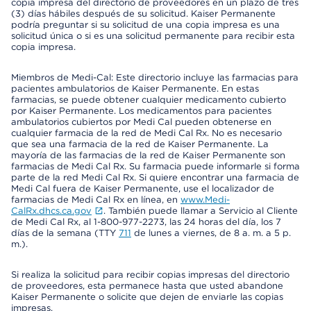
copia impresa del directorio de proveedores en un plazo de tres
(3) días hábiles después de su solicitud. Kaiser Permanente
podría preguntar si su solicitud de una copia impresa es una
solicitud única o si es una solicitud permanente para recibir esta
copia impresa.
Miembros de Medi-Cal: Este directorio incluye las farmacias para
pacientes ambulatorios de Kaiser Permanente. En estas
farmacias, se puede obtener cualquier medicamento cubierto
por Kaiser Permanente. Los medicamentos para pacientes
ambulatorios cubiertos por Medi Cal pueden obtenerse en
cualquier farmacia de la red de Medi Cal Rx. No es necesario
que sea una farmacia de la red de Kaiser Permanente. La
mayoría de las farmacias de la red de Kaiser Permanente son
farmacias de Medi Cal Rx. Su farmacia puede informarle si forma
parte de la red Medi Cal Rx. Si quiere encontrar una farmacia de
Medi Cal fuera de Kaiser Permanente, use el localizador de
farmacias de Medi Cal Rx en línea, en
www.Medi-
CalRx.dhcs.ca.gov
. También puede llamar a Servicio al Cliente
de Medi Cal Rx, al 1-800-977-2273, las 24 horas del día, los 7
días de la semana (TTY
711
de lunes a viernes, de 8 a. m. a 5 p.
m.).
Si realiza la solicitud para recibir copias impresas del directorio
de proveedores, esta permanece hasta que usted abandone
Kaiser Permanente o solicite que dejen de enviarle las copias
impresas.