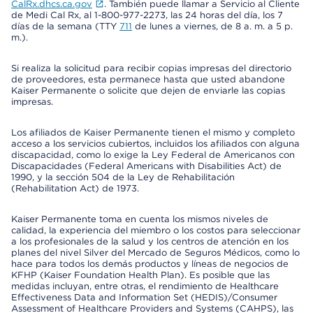
CalRx.dhcs.ca.gov
. También puede llamar a Servicio al Cliente
de Medi Cal Rx, al 1-800-977-2273, las 24 horas del día, los 7
días de la semana (TTY
711
de lunes a viernes, de 8 a. m. a 5 p.
m.).
Si realiza la solicitud para recibir copias impresas del directorio
de proveedores, esta permanece hasta que usted abandone
Kaiser Permanente o solicite que dejen de enviarle las copias
impresas.
Los afiliados de Kaiser Permanente tienen el mismo y completo
acceso a los servicios cubiertos, incluidos los afiliados con alguna
discapacidad, como lo exige la Ley Federal de Americanos con
Discapacidades (Federal Americans with Disabilities Act) de
1990, y la sección 504 de la Ley de Rehabilitación
(Rehabilitation Act) de 1973.
Kaiser Permanente toma en cuenta los mismos niveles de
calidad, la experiencia del miembro o los costos para seleccionar
a los profesionales de la salud y los centros de atención en los
planes del nivel Silver del Mercado de Seguros Médicos, como lo
hace para todos los demás productos y líneas de negocios de
KFHP (Kaiser Foundation Health Plan). Es posible que las
medidas incluyan, entre otras, el rendimiento de Healthcare
Effectiveness Data and Information Set (HEDIS)/Consumer
Assessment of Healthcare Providers and Systems (CAHPS), las