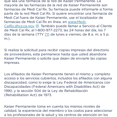
que sea una farmacia de la red de Kaiser Permanente. La
mayoría de las farmacias de la red de Kaiser Permanente son
farmacias de Medi Cal Rx. Su farmacia puede informarle si forma
parte de la red Medi Cal Rx. Si quiere encontrar una farmacia de
Medi Cal fuera de Kaiser Permanente, use el localizador de
farmacias de Medi Cal Rx en línea, en
www.Medi-
CalRx.dhcs.ca.gov
. También puede llamar a Servicio al Cliente
de Medi Cal Rx, al 1-800-977-2273, las 24 horas del día, los 7
días de la semana (TTY
711
de lunes a viernes, de 8 a. m. a 5 p.
m.).
Si realiza la solicitud para recibir copias impresas del directorio
de proveedores, esta permanece hasta que usted abandone
Kaiser Permanente o solicite que dejen de enviarle las copias
impresas.
Los afiliados de Kaiser Permanente tienen el mismo y completo
acceso a los servicios cubiertos, incluidos los afiliados con alguna
discapacidad, como lo exige la Ley Federal de Americanos con
Discapacidades (Federal Americans with Disabilities Act) de
1990, y la sección 504 de la Ley de Rehabilitación
(Rehabilitation Act) de 1973.
Kaiser Permanente toma en cuenta los mismos niveles de
calidad, la experiencia del miembro o los costos para seleccionar
a los profesionales de la salud y los centros de atención en los