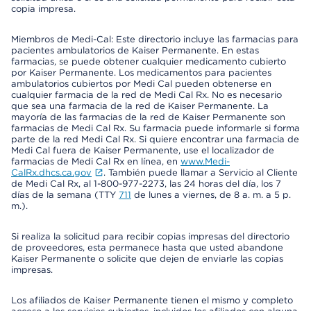
copia impresa.
Miembros de Medi-Cal: Este directorio incluye las farmacias para
pacientes ambulatorios de Kaiser Permanente. En estas
farmacias, se puede obtener cualquier medicamento cubierto
por Kaiser Permanente. Los medicamentos para pacientes
ambulatorios cubiertos por Medi Cal pueden obtenerse en
cualquier farmacia de la red de Medi Cal Rx. No es necesario
que sea una farmacia de la red de Kaiser Permanente. La
mayoría de las farmacias de la red de Kaiser Permanente son
farmacias de Medi Cal Rx. Su farmacia puede informarle si forma
parte de la red Medi Cal Rx. Si quiere encontrar una farmacia de
Medi Cal fuera de Kaiser Permanente, use el localizador de
farmacias de Medi Cal Rx en línea, en
www.Medi-
CalRx.dhcs.ca.gov
. También puede llamar a Servicio al Cliente
de Medi Cal Rx, al 1-800-977-2273, las 24 horas del día, los 7
días de la semana (TTY
711
de lunes a viernes, de 8 a. m. a 5 p.
m.).
Si realiza la solicitud para recibir copias impresas del directorio
de proveedores, esta permanece hasta que usted abandone
Kaiser Permanente o solicite que dejen de enviarle las copias
impresas.
Los afiliados de Kaiser Permanente tienen el mismo y completo