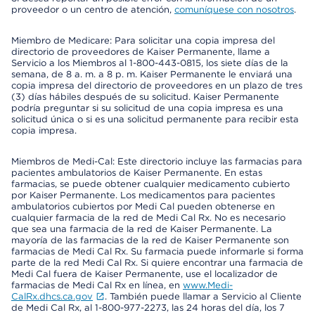
proveedor o un centro de atención,
comuníquese con nosotros
.
Miembro de Medicare: Para solicitar una copia impresa del
directorio de proveedores de Kaiser Permanente, llame a
Servicio a los Miembros al 1-800-443-0815, los siete días de la
semana, de 8 a. m. a 8 p. m. Kaiser Permanente le enviará una
copia impresa del directorio de proveedores en un plazo de tres
(3) días hábiles después de su solicitud. Kaiser Permanente
podría preguntar si su solicitud de una copia impresa es una
solicitud única o si es una solicitud permanente para recibir esta
copia impresa.
Miembros de Medi-Cal: Este directorio incluye las farmacias para
pacientes ambulatorios de Kaiser Permanente. En estas
farmacias, se puede obtener cualquier medicamento cubierto
por Kaiser Permanente. Los medicamentos para pacientes
ambulatorios cubiertos por Medi Cal pueden obtenerse en
cualquier farmacia de la red de Medi Cal Rx. No es necesario
que sea una farmacia de la red de Kaiser Permanente. La
mayoría de las farmacias de la red de Kaiser Permanente son
farmacias de Medi Cal Rx. Su farmacia puede informarle si forma
parte de la red Medi Cal Rx. Si quiere encontrar una farmacia de
Medi Cal fuera de Kaiser Permanente, use el localizador de
farmacias de Medi Cal Rx en línea, en
www.Medi-
CalRx.dhcs.ca.gov
. También puede llamar a Servicio al Cliente
de Medi Cal Rx, al 1-800-977-2273, las 24 horas del día, los 7