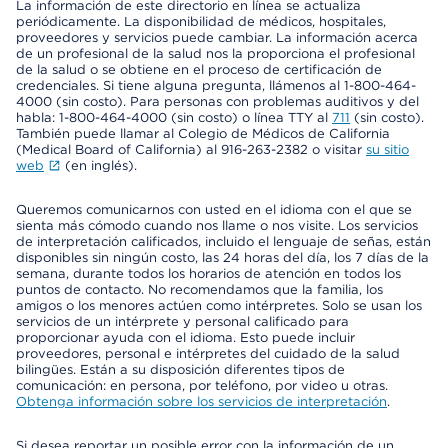
La información de este directorio en línea se actualiza
periódicamente. La disponibilidad de médicos, hospitales,
proveedores y servicios puede cambiar. La información acerca
de un profesional de la salud nos la proporciona el profesional
de la salud o se obtiene en el proceso de certificación de
credenciales. Si tiene alguna pregunta, llámenos al 1-800-464-
4000 (sin costo). Para personas con problemas auditivos y del
habla: 1-800-464-4000 (sin costo) o línea TTY al
711
(sin costo).
También puede llamar al Colegio de Médicos de California
(Medical Board of California) al 916-263-2382 o visitar
su sitio
web
(en inglés).
Queremos comunicarnos con usted en el idioma con el que se
sienta más cómodo cuando nos llame o nos visite. Los servicios
de interpretación calificados, incluido el lenguaje de señas, están
disponibles sin ningún costo, las 24 horas del día, los 7 días de la
semana, durante todos los horarios de atención en todos los
puntos de contacto. No recomendamos que la familia, los
amigos o los menores actúen como intérpretes. Solo se usan los
servicios de un intérprete y personal calificado para
proporcionar ayuda con el idioma. Esto puede incluir
proveedores, personal e intérpretes del cuidado de la salud
bilingües. Están a su disposición diferentes tipos de
comunicación: en persona, por teléfono, por video u otras.
Obtenga información sobre los servicios de interpretación
.
Si desea reportar un posible error con la información de un