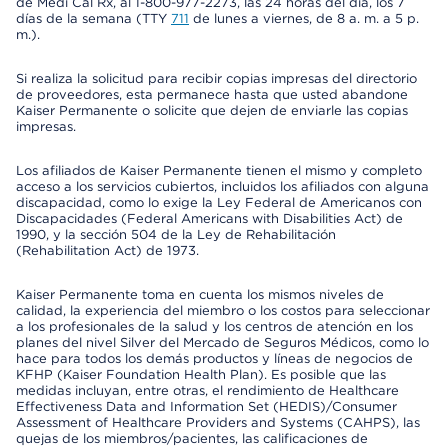
de Medi Cal Rx, al 1-800-977-2273, las 24 horas del día, los 7
días de la semana (TTY
711
de lunes a viernes, de 8 a. m. a 5 p.
m.).
Si realiza la solicitud para recibir copias impresas del directorio
de proveedores, esta permanece hasta que usted abandone
Kaiser Permanente o solicite que dejen de enviarle las copias
impresas.
Los afiliados de Kaiser Permanente tienen el mismo y completo
acceso a los servicios cubiertos, incluidos los afiliados con alguna
discapacidad, como lo exige la Ley Federal de Americanos con
Discapacidades (Federal Americans with Disabilities Act) de
1990, y la sección 504 de la Ley de Rehabilitación
(Rehabilitation Act) de 1973.
Kaiser Permanente toma en cuenta los mismos niveles de
calidad, la experiencia del miembro o los costos para seleccionar
a los profesionales de la salud y los centros de atención en los
planes del nivel Silver del Mercado de Seguros Médicos, como lo
hace para todos los demás productos y líneas de negocios de
KFHP (Kaiser Foundation Health Plan). Es posible que las
medidas incluyan, entre otras, el rendimiento de Healthcare
Effectiveness Data and Information Set (HEDIS)/Consumer
Assessment of Healthcare Providers and Systems (CAHPS), las
quejas de los miembros/pacientes, las calificaciones de