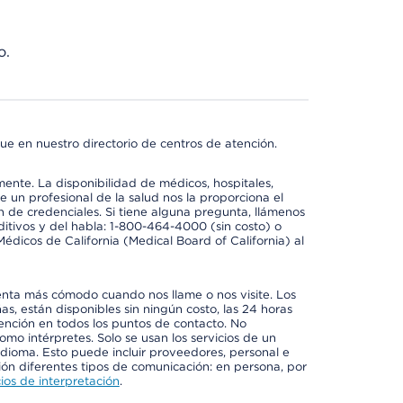
o.
ue en nuestro directorio de centros de atención.
mente. La disponibilidad de médicos, hospitales,
 un profesional de la salud nos la proporciona el
ón de credenciales. Si tiene alguna pregunta, llámenos
itivos y del habla: 1-800-464-4000 (sin costo) o
édicos de California (Medical Board of California) al
enta más cómodo cuando nos llame o nos visite. Los
ñas, están disponibles sin ningún costo, las 24 horas
tención en todos los puntos de contacto. No
mo intérpretes. Solo se usan los servicios de un
idioma. Esto puede incluir proveedores, personal e
ción diferentes tipos de comunicación: en persona, por
ios de interpretación
.