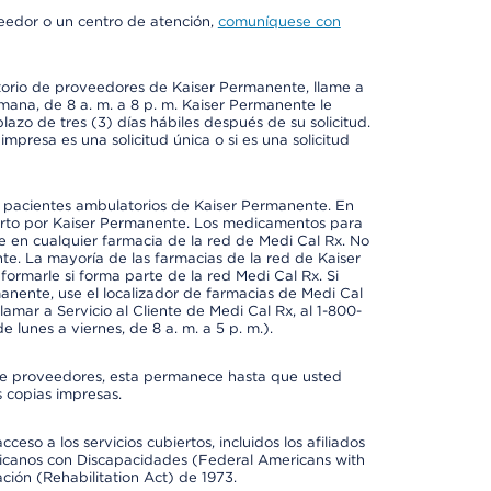
veedor o un centro de atención,
comuníquese con
ctorio de proveedores de Kaiser Permanente, llame a
emana, de 8 a. m. a 8 p. m. Kaiser Permanente le
azo de tres (3) días hábiles después de su solicitud.
mpresa es una solicitud única o si es una solicitud
a pacientes ambulatorios de Kaiser Permanente. En
erto por Kaiser Permanente. Los medicamentos para
 en cualquier farmacia de la red de Medi Cal Rx. No
e. La mayoría de las farmacias de la red de Kaiser
rmarle si forma parte de la red Medi Cal Rx. Si
anente, use el localizador de farmacias de Medi Cal
amar a Servicio al Cliente de Medi Cal Rx, al 1-800-
e lunes a viernes, de 8 a. m. a 5 p. m.).
io de proveedores, esta permanece hasta que usted
 copias impresas.
so a los servicios cubiertos, incluidos los afiliados
icanos con Discapacidades (Federal Americans with
ación (Rehabilitation Act) de 1973.