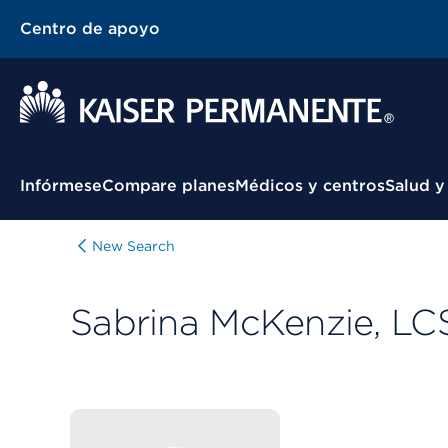
Centro de apoyo
Menú contextual
Infórmese
Compare planes
Médicos y centros
Salud y
New Search
Sabrina McKenzie, L