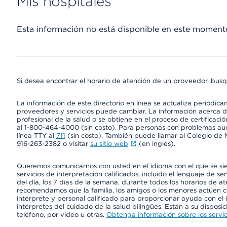
Mis hospitales
Esta información no está disponible en este moment
Si desea encontrar el horario de atención de un proveedor, busq
La información de este directorio en línea se actualiza periódica
proveedores y servicios puede cambiar. La información acerca de
profesional de la salud o se obtiene en el proceso de certificaci
al 1-800-464-4000 (sin costo). Para personas con problemas aud
línea TTY al
711
(sin costo). También puede llamar al Colegio de M
916-263-2382 o visitar
su sitio web
(en inglés).
Queremos comunicarnos con usted en el idioma con el que se si
servicios de interpretación calificados, incluido el lenguaje de se
del día, los 7 días de la semana, durante todos los horarios de a
recomendamos que la familia, los amigos o los menores actúen co
intérprete y personal calificado para proporcionar ayuda con el 
intérpretes del cuidado de la salud bilingües. Están a su disposi
teléfono, por video u otras.
Obtenga información sobre los servic