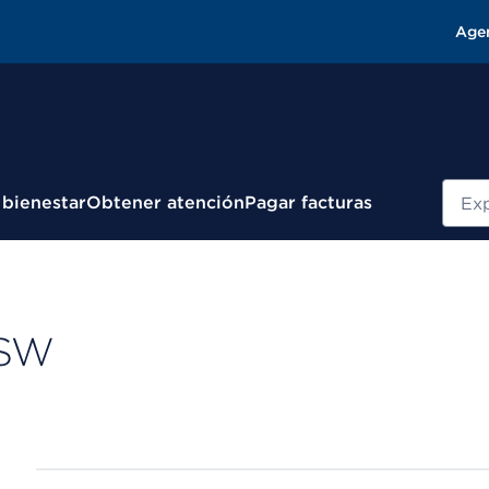
Age
Busc
 bienestar
Obtener atención
Pagar facturas
CSW