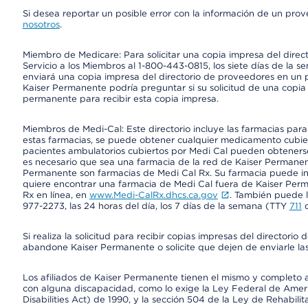
Si desea reportar un posible error con la información de un pro
nosotros
.
Miembro de Medicare: Para solicitar una copia impresa del dire
Servicio a los Miembros al 1-800-443-0815, los siete días de la s
enviará una copia impresa del directorio de proveedores en un pl
Kaiser Permanente podría preguntar si su solicitud de una copia i
permanente para recibir esta copia impresa.
Miembros de Medi-Cal: Este directorio incluye las farmacias par
estas farmacias, se puede obtener cualquier medicamento cubi
pacientes ambulatorios cubiertos por Medi Cal pueden obtenerse
es necesario que sea una farmacia de la red de Kaiser Permanent
Permanente son farmacias de Medi Cal Rx. Su farmacia puede info
quiere encontrar una farmacia de Medi Cal fuera de Kaiser Perm
Rx en línea, en
www.Medi-CalRx.dhcs.ca.gov
. También puede ll
977-2273, las 24 horas del día, los 7 días de la semana (TTY
711
d
Si realiza la solicitud para recibir copias impresas del director
abandone Kaiser Permanente o solicite que dejen de enviarle las
Los afiliados de Kaiser Permanente tienen el mismo y completo acce
con alguna discapacidad, como lo exige la Ley Federal de Amer
Disabilities Act) de 1990, y la sección 504 de la Ley de Rehabilit