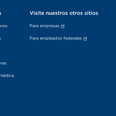
s
Visite nuestros otros sitios
bros
Para empresas
s
Para empleados federales
uras
 médica