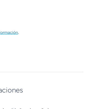
formación
.
aciones