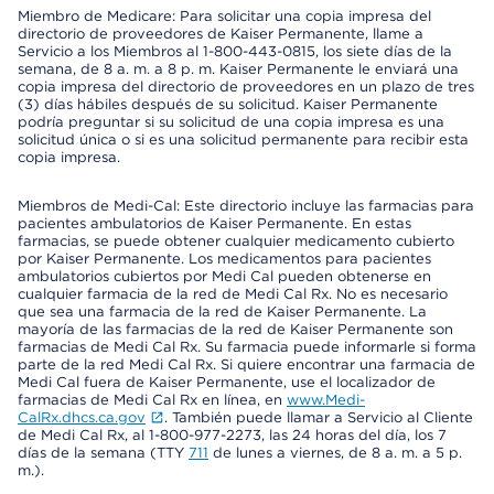
Miembro de Medicare: Para solicitar una copia impresa del
directorio de proveedores de Kaiser Permanente, llame a
Servicio a los Miembros al 1-800-443-0815, los siete días de la
semana, de 8 a. m. a 8 p. m. Kaiser Permanente le enviará una
copia impresa del directorio de proveedores en un plazo de tres
(3) días hábiles después de su solicitud. Kaiser Permanente
podría preguntar si su solicitud de una copia impresa es una
solicitud única o si es una solicitud permanente para recibir esta
copia impresa.
Miembros de Medi-Cal: Este directorio incluye las farmacias para
pacientes ambulatorios de Kaiser Permanente. En estas
farmacias, se puede obtener cualquier medicamento cubierto
por Kaiser Permanente. Los medicamentos para pacientes
ambulatorios cubiertos por Medi Cal pueden obtenerse en
cualquier farmacia de la red de Medi Cal Rx. No es necesario
que sea una farmacia de la red de Kaiser Permanente. La
mayoría de las farmacias de la red de Kaiser Permanente son
farmacias de Medi Cal Rx. Su farmacia puede informarle si forma
parte de la red Medi Cal Rx. Si quiere encontrar una farmacia de
Medi Cal fuera de Kaiser Permanente, use el localizador de
farmacias de Medi Cal Rx en línea, en
www.Medi-
CalRx.dhcs.ca.gov
. También puede llamar a Servicio al Cliente
de Medi Cal Rx, al 1-800-977-2273, las 24 horas del día, los 7
días de la semana (TTY
711
de lunes a viernes, de 8 a. m. a 5 p.
m.).