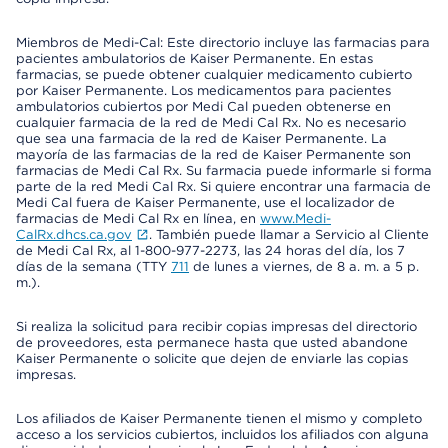
Miembros de Medi-Cal: Este directorio incluye las farmacias para
pacientes ambulatorios de Kaiser Permanente. En estas
farmacias, se puede obtener cualquier medicamento cubierto
por Kaiser Permanente. Los medicamentos para pacientes
ambulatorios cubiertos por Medi Cal pueden obtenerse en
cualquier farmacia de la red de Medi Cal Rx. No es necesario
que sea una farmacia de la red de Kaiser Permanente. La
mayoría de las farmacias de la red de Kaiser Permanente son
farmacias de Medi Cal Rx. Su farmacia puede informarle si forma
parte de la red Medi Cal Rx. Si quiere encontrar una farmacia de
Medi Cal fuera de Kaiser Permanente, use el localizador de
farmacias de Medi Cal Rx en línea, en
www.Medi-
CalRx.dhcs.ca.gov
. También puede llamar a Servicio al Cliente
de Medi Cal Rx, al 1-800-977-2273, las 24 horas del día, los 7
días de la semana (TTY
711
de lunes a viernes, de 8 a. m. a 5 p.
m.).
Si realiza la solicitud para recibir copias impresas del directorio
de proveedores, esta permanece hasta que usted abandone
Kaiser Permanente o solicite que dejen de enviarle las copias
impresas.
Los afiliados de Kaiser Permanente tienen el mismo y completo
acceso a los servicios cubiertos, incluidos los afiliados con alguna