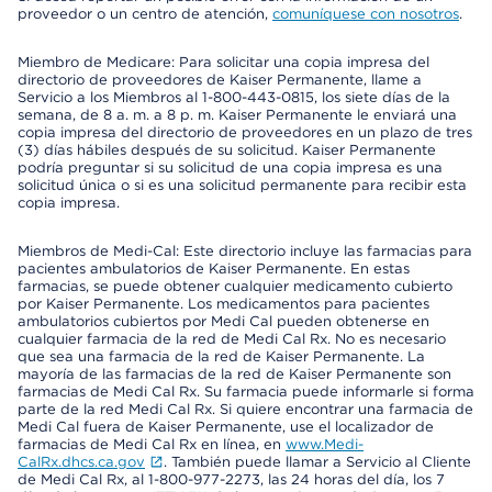
proveedor o un centro de atención,
comuníquese con nosotros
.
Miembro de Medicare: Para solicitar una copia impresa del
directorio de proveedores de Kaiser Permanente, llame a
Servicio a los Miembros al 1-800-443-0815, los siete días de la
semana, de 8 a. m. a 8 p. m. Kaiser Permanente le enviará una
copia impresa del directorio de proveedores en un plazo de tres
(3) días hábiles después de su solicitud. Kaiser Permanente
podría preguntar si su solicitud de una copia impresa es una
solicitud única o si es una solicitud permanente para recibir esta
copia impresa.
Miembros de Medi-Cal: Este directorio incluye las farmacias para
pacientes ambulatorios de Kaiser Permanente. En estas
farmacias, se puede obtener cualquier medicamento cubierto
por Kaiser Permanente. Los medicamentos para pacientes
ambulatorios cubiertos por Medi Cal pueden obtenerse en
cualquier farmacia de la red de Medi Cal Rx. No es necesario
que sea una farmacia de la red de Kaiser Permanente. La
mayoría de las farmacias de la red de Kaiser Permanente son
farmacias de Medi Cal Rx. Su farmacia puede informarle si forma
parte de la red Medi Cal Rx. Si quiere encontrar una farmacia de
Medi Cal fuera de Kaiser Permanente, use el localizador de
farmacias de Medi Cal Rx en línea, en
www.Medi-
CalRx.dhcs.ca.gov
. También puede llamar a Servicio al Cliente
de Medi Cal Rx, al 1-800-977-2273, las 24 horas del día, los 7