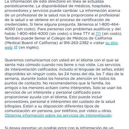
La información de este directorio en línea se actualiza
periódicamente. La disponibilidad de médicos, hospitales,
proveedores y servicios puede cambiar. La información acerca
de un profesional de la salud nos la proporciona el profesional
de la salud o se obtiene en el proceso de certificación de
credenciales. Si tiene alguna pregunta, llámenos al 1-800-464-
4000 (sin costo). Para personas con problemas auditivos y del
habla: 1-800-464-4000 (sin costo) o línea TTY al
711
(sin costo).
También puede llamar al Colegio de Médicos de California
(Medical Board of California) al 916-263-2382 o visitar
su sitio
web
(en inglés).
Queremos comunicarnos con usted en el idioma con el que se
sienta más cómodo cuando nos llame o nos visite. Los servicios
de interpretación calificados, incluido el lenguaje de señas, están
disponibles sin ningún costo, las 24 horas del día, los 7 días de la
semana, durante todos los horarios de atención en todos los
puntos de contacto. No recomendamos que la familia, los
amigos o los menores actúen como intérpretes. Solo se usan los
servicios de un intérprete y personal calificado para
proporcionar ayuda con el idioma. Esto puede incluir
proveedores, personal e intérpretes del cuidado de la salud
bilingües. Están a su disposición diferentes tipos de
comunicación: en persona, por teléfono, por video u otras.
Obtenga información sobre los servicios de interpretación
.
Si desea reportar un posible error con la información de un