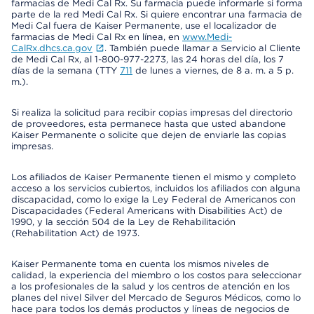
farmacias de Medi Cal Rx. Su farmacia puede informarle si forma
parte de la red Medi Cal Rx. Si quiere encontrar una farmacia de
Medi Cal fuera de Kaiser Permanente, use el localizador de
farmacias de Medi Cal Rx en línea, en
www.Medi-
CalRx.dhcs.ca.gov
. También puede llamar a Servicio al Cliente
de Medi Cal Rx, al 1-800-977-2273, las 24 horas del día, los 7
días de la semana (TTY
711
de lunes a viernes, de 8 a. m. a 5 p.
m.).
Si realiza la solicitud para recibir copias impresas del directorio
de proveedores, esta permanece hasta que usted abandone
Kaiser Permanente o solicite que dejen de enviarle las copias
impresas.
Los afiliados de Kaiser Permanente tienen el mismo y completo
acceso a los servicios cubiertos, incluidos los afiliados con alguna
discapacidad, como lo exige la Ley Federal de Americanos con
Discapacidades (Federal Americans with Disabilities Act) de
1990, y la sección 504 de la Ley de Rehabilitación
(Rehabilitation Act) de 1973.
Kaiser Permanente toma en cuenta los mismos niveles de
calidad, la experiencia del miembro o los costos para seleccionar
a los profesionales de la salud y los centros de atención en los
planes del nivel Silver del Mercado de Seguros Médicos, como lo
hace para todos los demás productos y líneas de negocios de