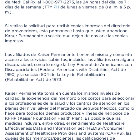
de Medi Cal Rx, al 1-800-977-2273, las 24 horas del día, los 7
días de la semana (TTY
711
de lunes a viernes, de 8 a. m. a 5 p.
m.).
Si realiza la solicitud para recibir copias impresas del directorio
de proveedores, esta permanece hasta que usted abandone
Kaiser Permanente o solicite que dejen de enviarle las copias
impresas.
Los afiliados de Kaiser Permanente tienen el mismo y completo
acceso a los servicios cubiertos, incluidos los afiliados con alguna
discapacidad, como lo exige la Ley Federal de Americanos con
Discapacidades (Federal Americans with Disabilities Act) de
1990, y la sección 504 de la Ley de Rehabilitación
(Rehabilitation Act) de 1973.
Kaiser Permanente toma en cuenta los mismos niveles de
calidad, la experiencia del miembro o los costos para seleccionar
a los profesionales de la salud y los centros de atención en los
planes del nivel Silver del Mercado de Seguros Médicos, como lo
hace para todos los demás productos y líneas de negocios de
KFHP (Kaiser Foundation Health Plan). Es posible que las
medidas incluyan, entre otras, el rendimiento de Healthcare
Effectiveness Data and Information Set (HEDIS)/Consumer
Assessment of Healthcare Providers and Systems (CAHPS), las
quejas de los miembros/pacientes, las calificaciones de