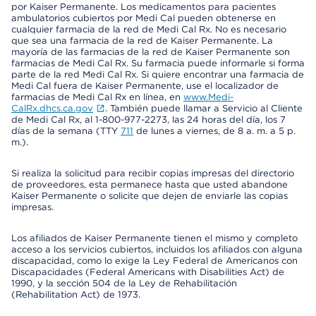
por Kaiser Permanente. Los medicamentos para pacientes
ambulatorios cubiertos por Medi Cal pueden obtenerse en
cualquier farmacia de la red de Medi Cal Rx. No es necesario
que sea una farmacia de la red de Kaiser Permanente. La
mayoría de las farmacias de la red de Kaiser Permanente son
farmacias de Medi Cal Rx. Su farmacia puede informarle si forma
parte de la red Medi Cal Rx. Si quiere encontrar una farmacia de
Medi Cal fuera de Kaiser Permanente, use el localizador de
farmacias de Medi Cal Rx en línea, en
www.Medi-
CalRx.dhcs.ca.gov
. También puede llamar a Servicio al Cliente
de Medi Cal Rx, al 1-800-977-2273, las 24 horas del día, los 7
días de la semana (TTY
711
de lunes a viernes, de 8 a. m. a 5 p.
m.).
Si realiza la solicitud para recibir copias impresas del directorio
de proveedores, esta permanece hasta que usted abandone
Kaiser Permanente o solicite que dejen de enviarle las copias
impresas.
Los afiliados de Kaiser Permanente tienen el mismo y completo
acceso a los servicios cubiertos, incluidos los afiliados con alguna
discapacidad, como lo exige la Ley Federal de Americanos con
Discapacidades (Federal Americans with Disabilities Act) de
1990, y la sección 504 de la Ley de Rehabilitación
(Rehabilitation Act) de 1973.