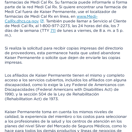
farmacias de Medi Cal Rx. Su farmacia puede informarle si forma
parte de la red Medi Cal Rx. Si quiere encontrar una farmacia de
Medi Cal fuera de Kaiser Permanente, use el localizador de
farmacias de Medi Cal Rx en línea, en
www.Medi-
CalRx.dhcs.ca.gov
. También puede llamar a Servicio al Cliente
de Medi Cal Rx, al 1-800-977-2273, las 24 horas del día, los 7
días de la semana (TTY
711
de lunes a viernes, de 8 a. m. a 5 p.
m.).
Si realiza la solicitud para recibir copias impresas del directorio
de proveedores, esta permanece hasta que usted abandone
Kaiser Permanente o solicite que dejen de enviarle las copias
impresas.
Los afiliados de Kaiser Permanente tienen el mismo y completo
acceso a los servicios cubiertos, incluidos los afiliados con alguna
discapacidad, como lo exige la Ley Federal de Americanos con
Discapacidades (Federal Americans with Disabilities Act) de
1990, y la sección 504 de la Ley de Rehabilitación
(Rehabilitation Act) de 1973.
Kaiser Permanente toma en cuenta los mismos niveles de
calidad, la experiencia del miembro o los costos para seleccionar
a los profesionales de la salud y los centros de atención en los
planes del nivel Silver del Mercado de Seguros Médicos, como lo
hace para todos los demás productos y líneas de negocios de