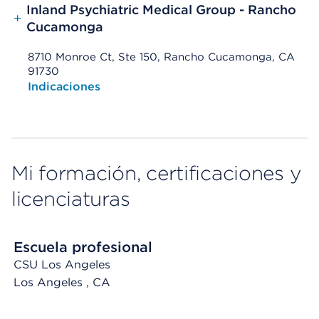
Inland Psychiatric Medical Group - Rancho
+
Cucamonga
8710 Monroe Ct, Ste 150, Rancho Cucamonga, CA
91730
Opens native map application on mobile devices
Indicaciones
Mi formación, certificaciones y
licenciaturas
Escuela profesional
CSU Los Angeles
Los Angeles
, CA