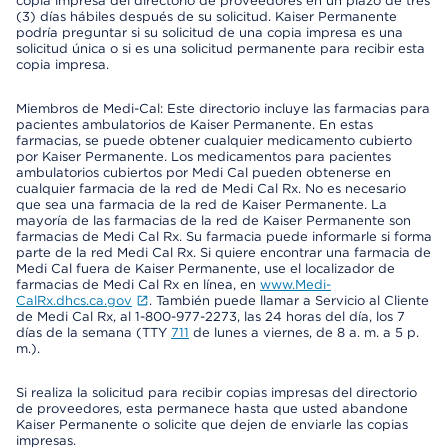
copia impresa del directorio de proveedores en un plazo de tres
(3) días hábiles después de su solicitud. Kaiser Permanente
podría preguntar si su solicitud de una copia impresa es una
solicitud única o si es una solicitud permanente para recibir esta
copia impresa.
Miembros de Medi-Cal: Este directorio incluye las farmacias para
pacientes ambulatorios de Kaiser Permanente. En estas
farmacias, se puede obtener cualquier medicamento cubierto
por Kaiser Permanente. Los medicamentos para pacientes
ambulatorios cubiertos por Medi Cal pueden obtenerse en
cualquier farmacia de la red de Medi Cal Rx. No es necesario
que sea una farmacia de la red de Kaiser Permanente. La
mayoría de las farmacias de la red de Kaiser Permanente son
farmacias de Medi Cal Rx. Su farmacia puede informarle si forma
parte de la red Medi Cal Rx. Si quiere encontrar una farmacia de
Medi Cal fuera de Kaiser Permanente, use el localizador de
farmacias de Medi Cal Rx en línea, en
www.Medi-
CalRx.dhcs.ca.gov
. También puede llamar a Servicio al Cliente
de Medi Cal Rx, al 1-800-977-2273, las 24 horas del día, los 7
días de la semana (TTY
711
de lunes a viernes, de 8 a. m. a 5 p.
m.).
Si realiza la solicitud para recibir copias impresas del directorio
de proveedores, esta permanece hasta que usted abandone
Kaiser Permanente o solicite que dejen de enviarle las copias
impresas.