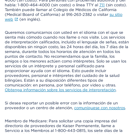
4000 (sin costo). Para personas con problemas auditivos y del
habla: 1-800-464-4000 (sin costo) o línea TTY al
711
(sin costo).
También puede llamar al Colegio de Médicos de California
(Medical Board of California) al 916-263-2382 o visitar
su sitio
web
(en inglés).
Queremos comunicarnos con usted en el idioma con el que se
sienta más cómodo cuando nos llame o nos visite. Los servicios
de interpretación calificados, incluido el lenguaje de señas, están
disponibles sin ningún costo, las 24 horas del día, los 7 días de la
semana, durante todos los horarios de atención en todos los
puntos de contacto. No recomendamos que la familia, los
amigos o los menores actúen como intérpretes. Solo se usan los
servicios de un intérprete y personal calificado para
proporcionar ayuda con el idioma. Esto puede incluir
proveedores, personal e intérpretes del cuidado de la salud
bilingües. Están a su disposición diferentes tipos de
comunicación: en persona, por teléfono, por video u otras.
Obtenga información sobre los servicios de interpretación
.
Si desea reportar un posible error con la información de un
proveedor o un centro de atención,
comuníquese con nosotros
.
Miembro de Medicare: Para solicitar una copia impresa del
directorio de proveedores de Kaiser Permanente, llame a
Servicio a los Miembros al 1-800-443-0815, los siete días de la