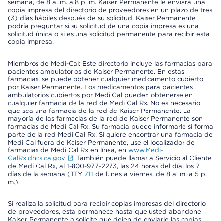
semana, de 8 a. m. a 8 p. m. Kaiser Permanente le enviará una
copia impresa del directorio de proveedores en un plazo de tres
(3) días hábiles después de su solicitud. Kaiser Permanente
podría preguntar si su solicitud de una copia impresa es una
solicitud única o si es una solicitud permanente para recibir esta
copia impresa.
Miembros de Medi-Cal: Este directorio incluye las farmacias para
pacientes ambulatorios de Kaiser Permanente. En estas
farmacias, se puede obtener cualquier medicamento cubierto
por Kaiser Permanente. Los medicamentos para pacientes
ambulatorios cubiertos por Medi Cal pueden obtenerse en
cualquier farmacia de la red de Medi Cal Rx. No es necesario
que sea una farmacia de la red de Kaiser Permanente. La
mayoría de las farmacias de la red de Kaiser Permanente son
farmacias de Medi Cal Rx. Su farmacia puede informarle si forma
parte de la red Medi Cal Rx. Si quiere encontrar una farmacia de
Medi Cal fuera de Kaiser Permanente, use el localizador de
farmacias de Medi Cal Rx en línea, en
www.Medi-
CalRx.dhcs.ca.gov
. También puede llamar a Servicio al Cliente
de Medi Cal Rx, al 1-800-977-2273, las 24 horas del día, los 7
días de la semana (TTY
711
de lunes a viernes, de 8 a. m. a 5 p.
m.).
Si realiza la solicitud para recibir copias impresas del directorio
de proveedores, esta permanece hasta que usted abandone
Kaiser Permanente o solicite que dejen de enviarle las copias