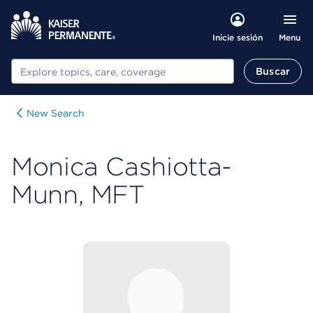
Menu
Inicie sesión
Buscar
Buscar
New Search
Monica Cashiotta-
Munn, MFT