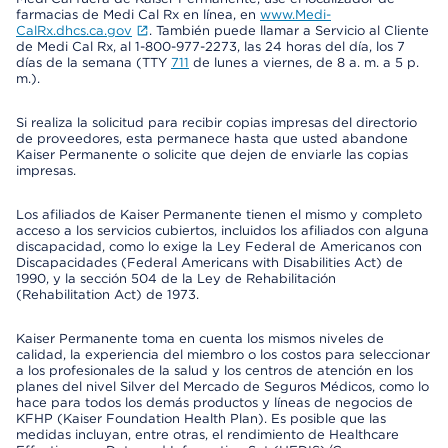
farmacias de Medi Cal Rx en línea, en
www.Medi-
CalRx.dhcs.ca.gov
. También puede llamar a Servicio al Cliente
de Medi Cal Rx, al 1-800-977-2273, las 24 horas del día, los 7
días de la semana (TTY
711
de lunes a viernes, de 8 a. m. a 5 p.
m.).
Si realiza la solicitud para recibir copias impresas del directorio
de proveedores, esta permanece hasta que usted abandone
Kaiser Permanente o solicite que dejen de enviarle las copias
impresas.
Los afiliados de Kaiser Permanente tienen el mismo y completo
acceso a los servicios cubiertos, incluidos los afiliados con alguna
discapacidad, como lo exige la Ley Federal de Americanos con
Discapacidades (Federal Americans with Disabilities Act) de
1990, y la sección 504 de la Ley de Rehabilitación
(Rehabilitation Act) de 1973.
Kaiser Permanente toma en cuenta los mismos niveles de
calidad, la experiencia del miembro o los costos para seleccionar
a los profesionales de la salud y los centros de atención en los
planes del nivel Silver del Mercado de Seguros Médicos, como lo
hace para todos los demás productos y líneas de negocios de
KFHP (Kaiser Foundation Health Plan). Es posible que las
medidas incluyan, entre otras, el rendimiento de Healthcare