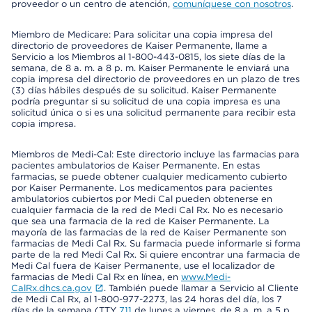
proveedor o un centro de atención,
comuníquese con nosotros
.
Miembro de Medicare: Para solicitar una copia impresa del
directorio de proveedores de Kaiser Permanente, llame a
Servicio a los Miembros al 1-800-443-0815, los siete días de la
semana, de 8 a. m. a 8 p. m. Kaiser Permanente le enviará una
copia impresa del directorio de proveedores en un plazo de tres
(3) días hábiles después de su solicitud. Kaiser Permanente
podría preguntar si su solicitud de una copia impresa es una
solicitud única o si es una solicitud permanente para recibir esta
copia impresa.
Miembros de Medi-Cal: Este directorio incluye las farmacias para
pacientes ambulatorios de Kaiser Permanente. En estas
farmacias, se puede obtener cualquier medicamento cubierto
por Kaiser Permanente. Los medicamentos para pacientes
ambulatorios cubiertos por Medi Cal pueden obtenerse en
cualquier farmacia de la red de Medi Cal Rx. No es necesario
que sea una farmacia de la red de Kaiser Permanente. La
mayoría de las farmacias de la red de Kaiser Permanente son
farmacias de Medi Cal Rx. Su farmacia puede informarle si forma
parte de la red Medi Cal Rx. Si quiere encontrar una farmacia de
Medi Cal fuera de Kaiser Permanente, use el localizador de
farmacias de Medi Cal Rx en línea, en
www.Medi-
CalRx.dhcs.ca.gov
. También puede llamar a Servicio al Cliente
de Medi Cal Rx, al 1-800-977-2273, las 24 horas del día, los 7
días de la semana (TTY
711
de lunes a viernes, de 8 a. m. a 5 p.