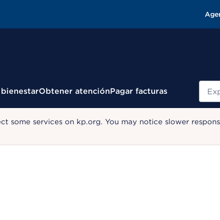
Age
Busc
 bienestar
Obtener atención
Pagar facturas
ect some services on kp.org. You may notice slower response