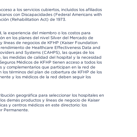
so a los servicios cubiertos, incluidos los afiliados
icanos con Discapacidades (Federal Americans with
ación (Rehabilitation Act) de 1973.
 la experiencia del miembro o los costos para
ión en los planes del nivel Silver del Mercado de
y líneas de negocios de KFHP (Kaiser Foundation
el rendimiento de Healthcare Effectiveness Data and
oviders and Systems (CAHPS), las quejas de los
, las medidas de calidad del hospital y la necesidad
 Seguros Médicos de KFHP tienen acceso a todos los
les y complementarios que participan en la red de
 los términos del plan de cobertura de KFHP de los
ente y los médicos de la red deben seguir los
ribución geográfica para seleccionar los hospitales en
los demás productos y líneas de negocio de Kaiser
cas y centros médicos en este directorio: los
ser Permanente.