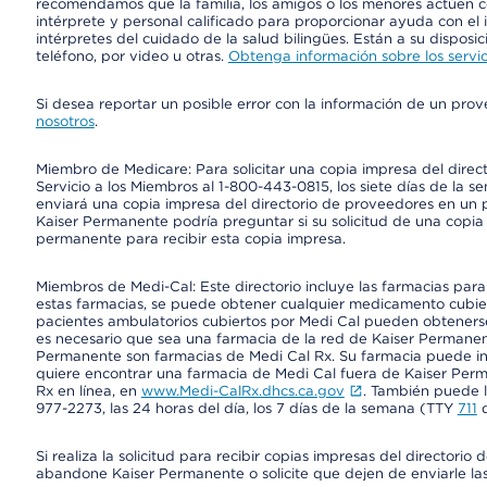
recomendamos que la familia, los amigos o los menores actúen co
intérprete y personal calificado para proporcionar ayuda con el 
intérpretes del cuidado de la salud bilingües. Están a su disposi
teléfono, por video u otras.
Obtenga información sobre los servic
Si desea reportar un posible error con la información de un pro
nosotros
.
Miembro de Medicare: Para solicitar una copia impresa del dire
Servicio a los Miembros al 1-800-443-0815, los siete días de la s
enviará una copia impresa del directorio de proveedores en un pl
Kaiser Permanente podría preguntar si su solicitud de una copia i
permanente para recibir esta copia impresa.
Miembros de Medi-Cal: Este directorio incluye las farmacias par
estas farmacias, se puede obtener cualquier medicamento cubi
pacientes ambulatorios cubiertos por Medi Cal pueden obtenerse
es necesario que sea una farmacia de la red de Kaiser Permanent
Permanente son farmacias de Medi Cal Rx. Su farmacia puede info
quiere encontrar una farmacia de Medi Cal fuera de Kaiser Perm
Rx en línea, en
www.Medi-CalRx.dhcs.ca.gov
. También puede ll
977-2273, las 24 horas del día, los 7 días de la semana (TTY
711
d
Si realiza la solicitud para recibir copias impresas del director
abandone Kaiser Permanente o solicite que dejen de enviarle las