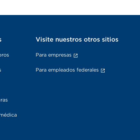
s
Visite nuestros otros sitios
bros
Para empresas
s
Para empleados federales
uras
 médica