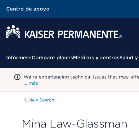
Centro de apoyo
Menú contextual
Infórmese
Compare planes
Médicos y centros
Salud y
We're experiencing technical issues that may aff
…
más
New Search
Mina Law-Glassman