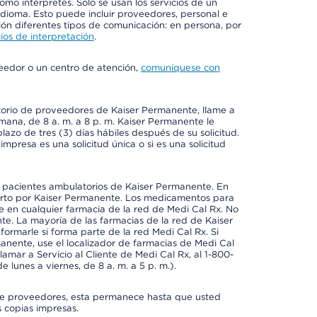
mo intérpretes. Solo se usan los servicios de un
idioma. Esto puede incluir proveedores, personal e
ción diferentes tipos de comunicación: en persona, por
ios de interpretación
.
veedor o un centro de atención,
comuníquese con
ctorio de proveedores de Kaiser Permanente, llame a
emana, de 8 a. m. a 8 p. m. Kaiser Permanente le
azo de tres (3) días hábiles después de su solicitud.
mpresa es una solicitud única o si es una solicitud
a pacientes ambulatorios de Kaiser Permanente. En
erto por Kaiser Permanente. Los medicamentos para
 en cualquier farmacia de la red de Medi Cal Rx. No
e. La mayoría de las farmacias de la red de Kaiser
rmarle si forma parte de la red Medi Cal Rx. Si
anente, use el localizador de farmacias de Medi Cal
amar a Servicio al Cliente de Medi Cal Rx, al 1-800-
e lunes a viernes, de 8 a. m. a 5 p. m.).
io de proveedores, esta permanece hasta que usted
 copias impresas.