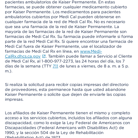
pacientes ambulatorios de Kaiser Permanente. En estas
farmacias, se puede obtener cualquier medicamento cubierto
por Kaiser Permanente. Los medicamentos para pacientes
ambulatorios cubiertos por Medi Cal pueden obtenerse en
cualquier farmacia de la red de Medi Cal Rx. No es necesario
que sea una farmacia de la red de Kaiser Permanente. La
mayoría de las farmacias de la red de Kaiser Permanente son
farmacias de Medi Cal Rx. Su farmacia puede informarle si forma
parte de la red Medi Cal Rx. Si quiere encontrar una farmacia de
Medi Cal fuera de Kaiser Permanente, use el localizador de
farmacias de Medi Cal Rx en línea, en
www.Medi-
CalRx.dhcs.ca.gov
. También puede llamar a Servicio al Cliente
de Medi Cal Rx, al 1-800-977-2273, las 24 horas del día, los 7
días de la semana (TTY
711
de lunes a viernes, de 8 a. m. a 5 p.
m.).
Si realiza la solicitud para recibir copias impresas del directorio
de proveedores, esta permanece hasta que usted abandone
Kaiser Permanente o solicite que dejen de enviarle las copias
impresas.
Los afiliados de Kaiser Permanente tienen el mismo y completo
acceso a los servicios cubiertos, incluidos los afiliados con alguna
discapacidad, como lo exige la Ley Federal de Americanos con
Discapacidades (Federal Americans with Disabilities Act) de
1990, y la sección 504 de la Ley de Rehabilitación
(Rehabilitation Act) de 1973.