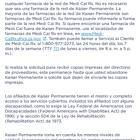
cualquier farmacia de la red de Medi Cal Rx. No es necesario
que sea una farmacia de la red de Kaiser Permanente. La
mayoría de las farmacias de la red de Kaiser Permanente son
farmacias de Medi Cal Rx. Su farmacia puede informarle si forma
parte de la red Medi Cal Rx. Si quiere encontrar una farmacia de
Medi Cal fuera de Kaiser Permanente, use el localizador de
farmacias de Medi Cal Rx en línea, en
www.Medi-
CalRx.dhcs.ca.gov
. También puede llamar a Servicio al Cliente
de Medi Cal Rx, al 1-800-977-2273, las 24 horas del día, los 7
días de la semana (TTY
711
de lunes a viernes, de 8 a. m. a 5 p.
m.).
Si realiza la solicitud para recibir copias impresas del directorio
de proveedores, esta permanece hasta que usted abandone
Kaiser Permanente o solicite que dejen de enviarle las copias
impresas.
Los afiliados de Kaiser Permanente tienen el mismo y completo
acceso a los servicios cubiertos, incluidos los afiliados con alguna
discapacidad, como lo exige la Ley Federal de Americanos con
Discapacidades (Federal Americans with Disabilities Act) de
1990, y la sección 504 de la Ley de Rehabilitación
(Rehabilitation Act) de 1973.
Kaiser Permanente toma en cuenta los mismos niveles de
calidad, la experiencia del miembro o los costos para seleccionar