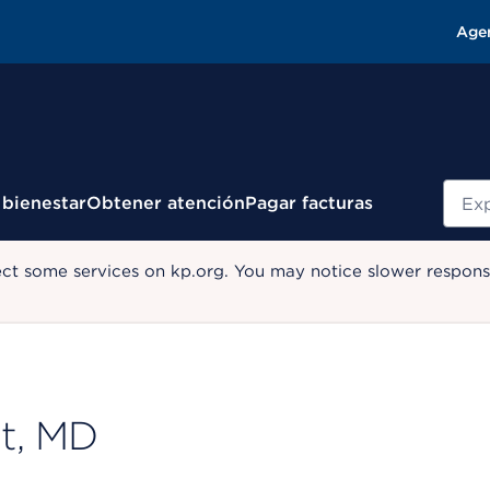
Age
Busc
 bienestar
Obtener atención
Pagar facturas
ect some services on kp.org. You may notice slower response
t, MD