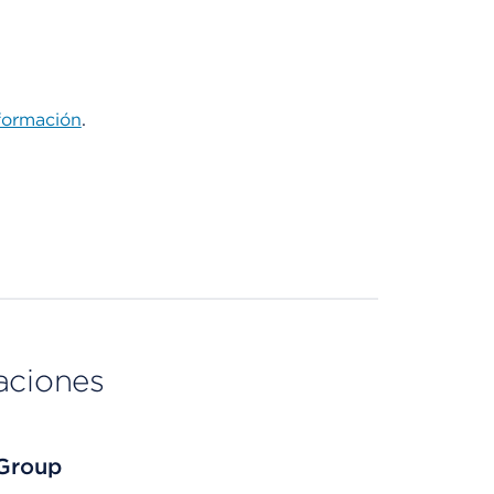
formación
.
aciones
 Group