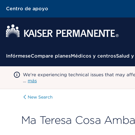
Centro de apoyo
Menú contextual
Infórmese
Compare planes
Médicos y centros
Salud y
We're experiencing technical issues that may aff
…
más
New Search
Ma Teresa Cosa Amba