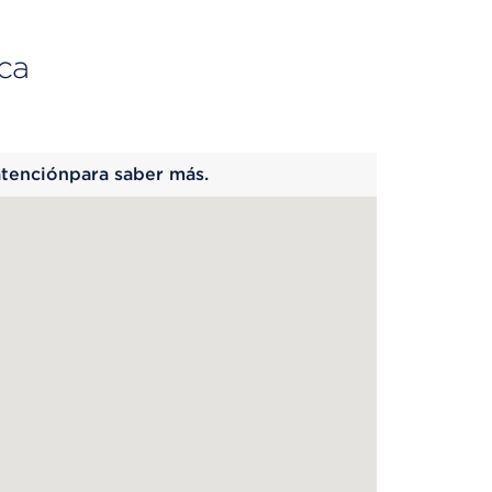
ca
 begins
atenciónpara saber más.