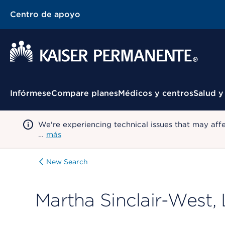
Centro de apoyo
Menú contextual
Infórmese
Compare planes
Médicos y centros
Salud y
We're experiencing technical issues that may aff
…
más
New Search
Martha Sinclair-West