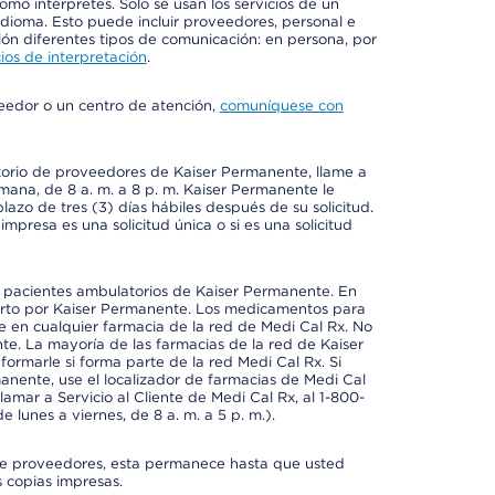
mo intérpretes. Solo se usan los servicios de un
idioma. Esto puede incluir proveedores, personal e
ción diferentes tipos de comunicación: en persona, por
ios de interpretación
.
veedor o un centro de atención,
comuníquese con
ctorio de proveedores de Kaiser Permanente, llame a
emana, de 8 a. m. a 8 p. m. Kaiser Permanente le
azo de tres (3) días hábiles después de su solicitud.
mpresa es una solicitud única o si es una solicitud
a pacientes ambulatorios de Kaiser Permanente. En
erto por Kaiser Permanente. Los medicamentos para
 en cualquier farmacia de la red de Medi Cal Rx. No
e. La mayoría de las farmacias de la red de Kaiser
rmarle si forma parte de la red Medi Cal Rx. Si
anente, use el localizador de farmacias de Medi Cal
amar a Servicio al Cliente de Medi Cal Rx, al 1-800-
e lunes a viernes, de 8 a. m. a 5 p. m.).
io de proveedores, esta permanece hasta que usted
 copias impresas.