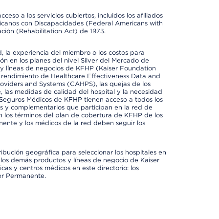
so a los servicios cubiertos, incluidos los afiliados
icanos con Discapacidades (Federal Americans with
ación (Rehabilitation Act) de 1973.
 la experiencia del miembro o los costos para
ión en los planes del nivel Silver del Mercado de
y líneas de negocios de KFHP (Kaiser Foundation
el rendimiento de Healthcare Effectiveness Data and
oviders and Systems (CAHPS), las quejas de los
, las medidas de calidad del hospital y la necesidad
 Seguros Médicos de KFHP tienen acceso a todos los
les y complementarios que participan en la red de
 los términos del plan de cobertura de KFHP de los
ente y los médicos de la red deben seguir los
ribución geográfica para seleccionar los hospitales en
los demás productos y líneas de negocio de Kaiser
cas y centros médicos en este directorio: los
ser Permanente.