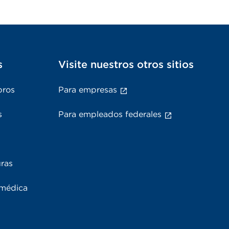
s
Visite nuestros otros sitios
bros
Para empresas
s
Para empleados federales
uras
 médica