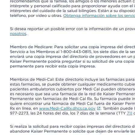
recomendamos que la familia, los amigos o los menores actúen co
intérprete y personal calificado para proporcionar ayuda con el 
intérpretes del cuidado de la salud bilingües. Están a su disposi
teléfono, por video u otras.
Obtenga información sobre los servic
Si desea reportar un posible error con la información de un pro
nosotros
.
Miembro de Medicare: Para solicitar una copia impresa del dire
Servicio a los Miembros al 1-800-443-0815, los siete días de la s
enviará una copia impresa del directorio de proveedores en un pl
Kaiser Permanente podría preguntar si su solicitud de una copia i
permanente para recibir esta copia impresa.
Miembros de Medi-Cal: Este directorio incluye las farmacias par
estas farmacias, se puede obtener cualquier medicamento cubi
pacientes ambulatorios cubiertos por Medi Cal pueden obtenerse
es necesario que sea una farmacia de la red de Kaiser Permanent
Permanente son farmacias de Medi Cal Rx. Su farmacia puede info
quiere encontrar una farmacia de Medi Cal fuera de Kaiser Perm
Rx en línea, en
www.Medi-CalRx.dhcs.ca.gov
. También puede ll
977-2273, las 24 horas del día, los 7 días de la semana (TTY
711
d
Si realiza la solicitud para recibir copias impresas del director
abandone Kaiser Permanente o solicite que dejen de enviarle las