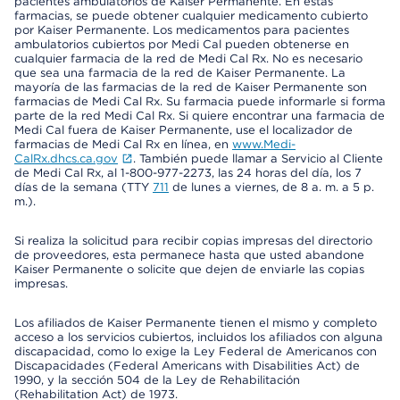
pacientes ambulatorios de Kaiser Permanente. En estas
farmacias, se puede obtener cualquier medicamento cubierto
por Kaiser Permanente. Los medicamentos para pacientes
ambulatorios cubiertos por Medi Cal pueden obtenerse en
cualquier farmacia de la red de Medi Cal Rx. No es necesario
que sea una farmacia de la red de Kaiser Permanente. La
mayoría de las farmacias de la red de Kaiser Permanente son
farmacias de Medi Cal Rx. Su farmacia puede informarle si forma
parte de la red Medi Cal Rx. Si quiere encontrar una farmacia de
Medi Cal fuera de Kaiser Permanente, use el localizador de
farmacias de Medi Cal Rx en línea, en
www.Medi-
CalRx.dhcs.ca.gov
. También puede llamar a Servicio al Cliente
de Medi Cal Rx, al 1-800-977-2273, las 24 horas del día, los 7
días de la semana (TTY
711
de lunes a viernes, de 8 a. m. a 5 p.
m.).
Si realiza la solicitud para recibir copias impresas del directorio
de proveedores, esta permanece hasta que usted abandone
Kaiser Permanente o solicite que dejen de enviarle las copias
impresas.
Los afiliados de Kaiser Permanente tienen el mismo y completo
acceso a los servicios cubiertos, incluidos los afiliados con alguna
discapacidad, como lo exige la Ley Federal de Americanos con
Discapacidades (Federal Americans with Disabilities Act) de
1990, y la sección 504 de la Ley de Rehabilitación
(Rehabilitation Act) de 1973.