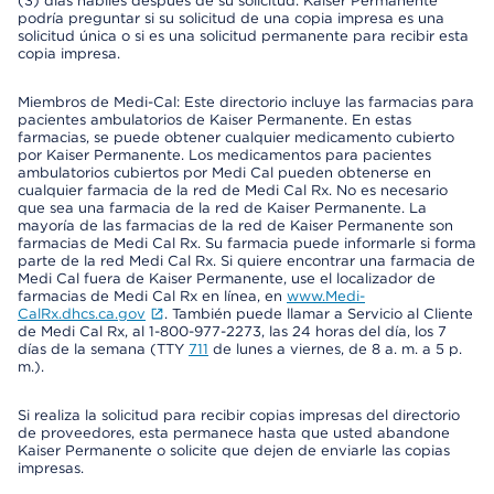
(3) días hábiles después de su solicitud. Kaiser Permanente
podría preguntar si su solicitud de una copia impresa es una
solicitud única o si es una solicitud permanente para recibir esta
copia impresa.
Miembros de Medi-Cal: Este directorio incluye las farmacias para
pacientes ambulatorios de Kaiser Permanente. En estas
farmacias, se puede obtener cualquier medicamento cubierto
por Kaiser Permanente. Los medicamentos para pacientes
ambulatorios cubiertos por Medi Cal pueden obtenerse en
cualquier farmacia de la red de Medi Cal Rx. No es necesario
que sea una farmacia de la red de Kaiser Permanente. La
mayoría de las farmacias de la red de Kaiser Permanente son
farmacias de Medi Cal Rx. Su farmacia puede informarle si forma
parte de la red Medi Cal Rx. Si quiere encontrar una farmacia de
Medi Cal fuera de Kaiser Permanente, use el localizador de
farmacias de Medi Cal Rx en línea, en
www.Medi-
CalRx.dhcs.ca.gov
. También puede llamar a Servicio al Cliente
de Medi Cal Rx, al 1-800-977-2273, las 24 horas del día, los 7
días de la semana (TTY
711
de lunes a viernes, de 8 a. m. a 5 p.
m.).
Si realiza la solicitud para recibir copias impresas del directorio
de proveedores, esta permanece hasta que usted abandone
Kaiser Permanente o solicite que dejen de enviarle las copias
impresas.